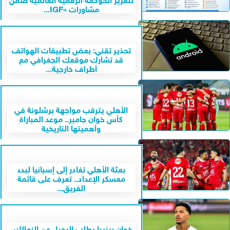
مشاورات «IGF...
تحذير تقني: بعض تطبيقات الهواتف
قد تشارك موقعك الجغرافي مع
أطراف خارجية...
الأهلي يترقب مواجهة برشلونة في
كأس خوان جامبر.. موعد المباراة
وأهميتها التاريخية
بعثة الأهلي تغادر إلى إسبانيا لبدء
معسكر الإعداد.. تعرف على قائمة
الفريق...
خوان بيزيرا يطلب الرحيل عن الزمالك..