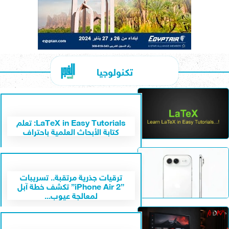
تكنولوجيا
LaTeX in Easy Tutorials: تعلم
كتابة الأبحاث العلمية باحتراف
ترقيات جذرية مرتقبة.. تسريبات
”iPhone Air 2” تكشف خطة آبل
لمعالجة عيوب...