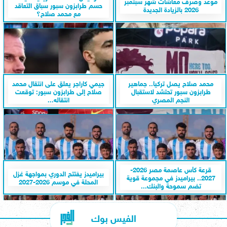
موعد وصرف معاشات شهر سبتمبر
حسم طرابزون سبور سباق التعاقد
2026 بالزيادة الجديدة
مع محمد صلاح؟
محمد صلاح يصل تركيا.. جماهير
جيمي كاراجر يعلق على انتقال محمد
طرابزون سبور تحتشد لاستقبال
صلاح إلى طرابزون سبور: توقعت
النجم المصري
انتقاله...
قرعة كأس عاصمة مصر 2026-
بيراميدز يفتتح الدوري بمواجهة غزل
2027.. بيراميدز في مجموعة قوية
المحلة في موسم 2026-2027
تضم سموحة والبنك...
الفيس بوك