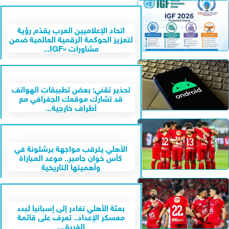
اتحاد الإعلاميين العرب يقدّم رؤية
لتعزيز الحوكمة الرقمية العالمية ضمن
مشاورات «IGF...
تحذير تقني: بعض تطبيقات الهواتف
قد تشارك موقعك الجغرافي مع
أطراف خارجية...
الأهلي يترقب مواجهة برشلونة في
كأس خوان جامبر.. موعد المباراة
وأهميتها التاريخية
بعثة الأهلي تغادر إلى إسبانيا لبدء
معسكر الإعداد.. تعرف على قائمة
الفريق...