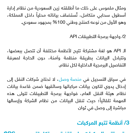
ومثال ملموس على ذلك ما أطلقته زين السعودية من نظام إدارة
أسطول سحابي متكامل، تُستضاف بياناته محلياً داخل المملكة،
وهو الأول من نوعه كمنتج وطني 100% بمجهود سعودي.
2/ واجهة برمجة التطبيقات API
الـ API هو لغة مشتركة تتيح لأنظمة مختلفة أن تتصل ببعضها،
وتتبادل البيانات بطريقة منظمة وآمنة، دون الحاجة لمعرفة
التفاصيل البرمجية الداخلية لكل نظام.
في سياق التسجيل في
منصة وصل
، لا تحتاج شركات النقل إلى
إدخال يدوي لتكون بيانات مركباتها وسائقيها ضمن قاعدة بيانات
نظام هيئة النقل العام، فواجهة برمجة التطبيقات تتولى هذه
المهمة تلقائياً؛ حيث تنقل البيانات من نظام الشركة وإرسالها
مباشرة إلى وصل في ثوان
3/ أنظمة تتبع المركبات
يعتمد تتبع المركبات على تقنيتين متكاملتين وهي GPS