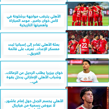
الأهلي يترقب مواجهة برشلونة في
كأس خوان جامبر.. موعد المباراة
وأهميتها التاريخية
بعثة الأهلي تغادر إلى إسبانيا لبدء
معسكر الإعداد.. تعرف على قائمة
الفريق...
خوان بيزيرا يطلب الرحيل عن الزمالك..
وشباب الأهلي الإماراتي يدخل بقوة
في...
الأهلي يحسم الجدل حول إمام عاشور..
لا عروض رسمية من فياريال
والأولوية...