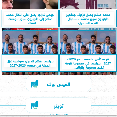
محمد صلاح يصل تركيا.. جماهير
جيمي كاراجر يعلق على انتقال محمد
طرابزون سبور تحتشد لاستقبال
صلاح إلى طرابزون سبور: توقعت
النجم المصري
انتقاله...
قرعة كأس عاصمة مصر 2026-
بيراميدز يفتتح الدوري بمواجهة غزل
2027.. بيراميدز في مجموعة قوية
المحلة في موسم 2026-2027
تضم سموحة والبنك...
الفيس بوك
تويتر
Tweets by