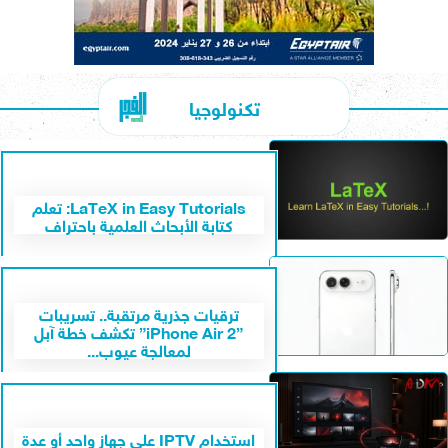
تكنولوجيا
LaTeX in Easy Tutorials: تعلم
كتابة الأبحاث العلمية باحتراف
ترقيات جذرية مرتقبة.. تسريبات
”iPhone Air 2” تكشف خطة آبل
لمعالجة عيوب...
استخدام IPTV على جهاز واحد أو عدة