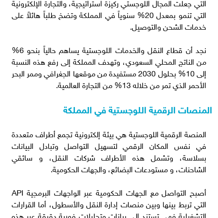
التي جعلت المجال اللوجستي ركيزة استراتيجية، والتجارة الإلكترونية
التي تنمو بمعدل 20% سنوياً في المملكة وتضخ طلباً هائلاً على
خدمات الشحن والتوصيل.
نجد أن قطاع النقل والخدمات اللوجستية يساهم حالياً بنحو 6%
من الناتج المحلي السعودي، وتهدف المملكة إلى رفع هذه النسبة
إلى 10% بحلول 2030 مستفيدة من موقعها الجغرافي وممر البحر
الأحمر الذي تمر من خلاله 13% من التجارة العالمية.
المنصات الرقمية اللوجستية في المملكة
المنصة الرقمية اللوجستية هي بيئة إلكترونية تجمع أطراف متعددة
في نفس المكان الرقمي لتسهيل التواصل وتبادل البيانات
بسلاسة، وتشمل هذه الأطراف شركات النقل، و سائقي
الشاحنات، و مستودعات البضائع، والجهات الحكومية.
أصبح التواصل مع الجهات الحكومية عبر الواجهات البرمجية API
التي تربط بينها وبين منصات إدارة النقل والأسطول، أما القرارات
التشغيلية فهي تستند إلى بيانات وتحليلات فورية دقيقة عبر هذه