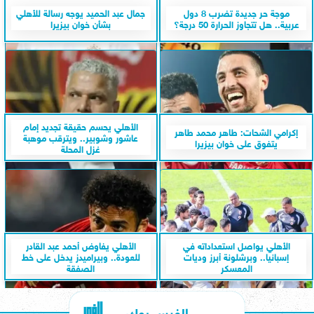
موجة حر جديدة تضرب 8 دول
جمال عبد الحميد يوجه رسالة للأهلي
عربية.. هل تتجاوز الحرارة 50 درجة؟
بشأن خوان بيزيرا
الأهلي يحسم حقيقة تجديد إمام
إكرامي الشحات: طاهر محمد طاهر
عاشور وشوبير.. ويترقب موهبة
يتفوق على خوان بيزيرا
غزل المحلة
الأهلي يواصل استعداداته في
الأهلي يفاوض أحمد عبد القادر
إسبانيا.. وبرشلونة أبرز وديات
للعودة.. وبيراميدز يدخل على خط
المعسكر
الصفقة
الفيس بوك