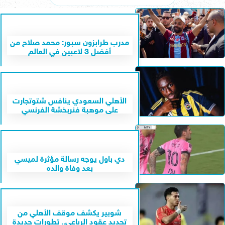
مدرب طرابزون سبور: محمد صلاح من
أفضل 3 لاعبين في العالم
الأهلي السعودي ينافس شتوتجارت
على موهبة فنربخشة الفرنسي
دي باول يوجه رسالة مؤثرة لميسي
بعد وفاة والده
شوبير يكشف موقف الأهلي من
تجديد عقود الرباعي.. تطورات جديدة