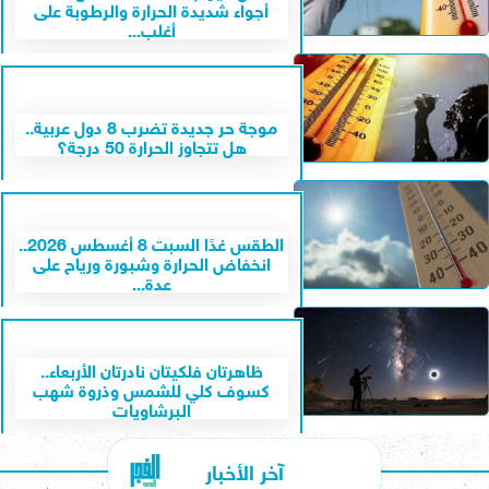
أجواء شديدة الحرارة والرطوبة على
أغلب...
موجة حر جديدة تضرب 8 دول عربية..
هل تتجاوز الحرارة 50 درجة؟
الطقس غدًا السبت 8 أغسطس 2026..
انخفاض الحرارة وشبورة ورياح على
عدة...
ظاهرتان فلكيتان نادرتان الأربعاء..
كسوف كلي للشمس وذروة شهب
البرشاويات
آخر الأخبار