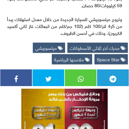
59 كيلووات/80 حصان.
وتروج ميتسوبيشي للسيارة الجديدة من خلال معدل استهلاك يبدأ
من 5ر4 لتر/100 كلم (102 جم/كلم من انبعاثات غاز ثاني أكسيد
الكربون)، وذلك في أحسن الظروف.
محرك آخر ثلاثي الأسطوانات
ميتسوبيشي
Space Star
ملامحها الرياضية