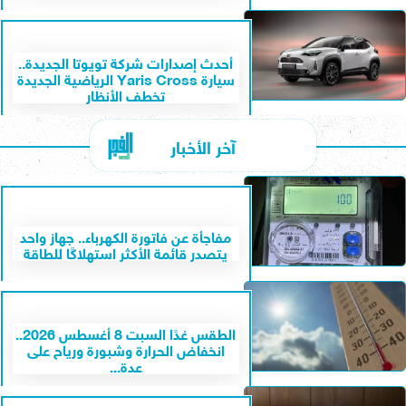
أحدث إصدارات شركة تويوتا الجديدة..
سيارة Yaris Cross الرياضية الجديدة
تخطف الأنظار
آخر الأخبار
مفاجأة عن فاتورة الكهرباء.. جهاز واحد
يتصدر قائمة الأكثر استهلاكًا للطاقة
الطقس غدًا السبت 8 أغسطس 2026..
انخفاض الحرارة وشبورة ورياح على
عدة...