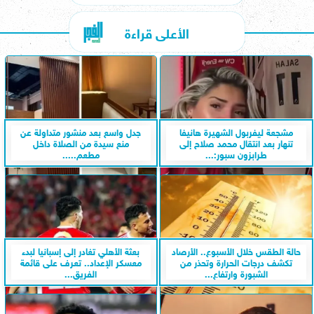
الأعلى قراءة
مشجعة ليفربول الشهيرة هانيفا
جدل واسع بعد منشور متداولة عن
تنهار بعد انتقال محمد صلاح إلى
منع سيدة من الصلاة داخل
طرابزون سبور:...
مطعم.....
حالة الطقس خلال الأسبوع.. الأرصاد
بعثة الأهلي تغادر إلى إسبانيا لبدء
تكشف درجات الحرارة وتحذر من
معسكر الإعداد.. تعرف على قائمة
الشبورة وارتفاع...
الفريق...