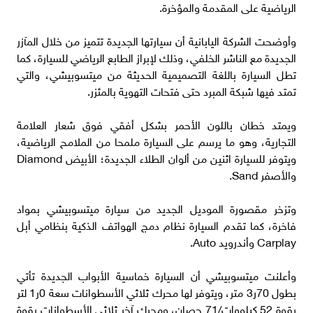
الرياضية على المقدمة والمؤخرة.
وأوضحت الشركة اليابانية أن سيارتها الجديدة تتميز من خلال المآزر
الجديدة مع الناشر الخلفي، وذلك لإبراز الطابع الرياضي للسيارة، كما
تطل السيارة باللغة التصميمية الحديثة من ميتسوبيشي، والتي
تمتد فيها شبكة المبرد حتى فتحات التهوية بالمئزر.
ويمتد خطان باللون الأحمر بشكل أفقي فوق شعار العلامة
التجارية، وهو ما يرسم على السيارة ملمحا من الملامح الرياضية،
ويتوفر للسيارة اثنين من ألوان الطلاء الجديدة؛ الأبيض Diamond
والأصفر Sand.
وتزخر مقصورة الموديل الجديد من سيارة ميتسوبيشي بمواد
فاخرة، كما تقدم السيارة نظام دمج الهواتف الذكية بنظامي أبل
Carplay وأندرويد Auto.
وأعلنت ميتسوبيشي أن السيارة خماسية الأبواب الجديدة تأتي
بطول 70ر3 متر، ويتوفر لها محرك ثلاثي الأسطوانات سعة 0ر1 لتر
بقوة 52 كيلووات/71 حصان، ومحرك آخر ثلاثي الأسطوانات بقوة