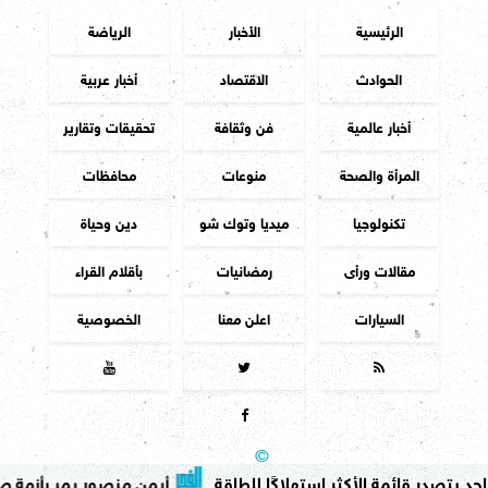
الرئيسية
الأخبار
الرياضة
الحوادث
الاقتصاد
أخبار عربية
أخبار عالمية
فن وثقافة
تحقيقات وتقارير
المرأة والصحة
منوعات
محافظات
تكنولوجيا
ميديا وتوك شو
دين وحياة
مقالات ورأى
رمضانيات
بأقلام القراء
السيارات
اعلن معنا
الخصوصية




جميع الحقوق محفوظة
©
2016 - 2026 - الفجر الجديد
ر قائمة الأكثر استهلاكًا للطاقة
أيمن منصور يمر بأزمة صحية.. وإع