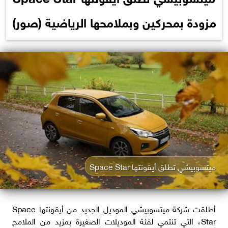
مزودة بمحركين وبملامحها الرياضية (صور)
ميتسوبيشي تطلق أيقونتها Space Star
أطلقت شركة ميتسوبيشي الموديل الجديد من أيقونتها Space
Star، التي تنتمي لفئة الموديلات الصغيرة بمزيد من الملامح