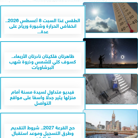
الطقس غدًا السبت 8 أغسطس 2026..
انخفاض الحرارة وشبورة ورياح على
عدة...
ظاهرتان فلكيتان نادرتان الأربعاء..
كسوف كلي للشمس وذروة شهب
البرشاويات
فيديو متداول لسيدة مسنة أمام
منزلها يثير جدلًا واسعًا على مواقع
التواصل
حج القرعة 2027.. شروط التقديم
وطرق التسجيل وموعد استقبال
الطلبات