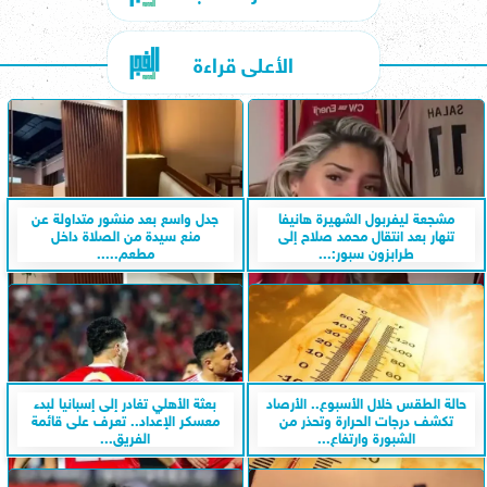
الأعلى قراءة
مشجعة ليفربول الشهيرة هانيفا
جدل واسع بعد منشور متداولة عن
تنهار بعد انتقال محمد صلاح إلى
منع سيدة من الصلاة داخل
طرابزون سبور:...
مطعم.....
حالة الطقس خلال الأسبوع.. الأرصاد
بعثة الأهلي تغادر إلى إسبانيا لبدء
تكشف درجات الحرارة وتحذر من
معسكر الإعداد.. تعرف على قائمة
الشبورة وارتفاع...
الفريق...