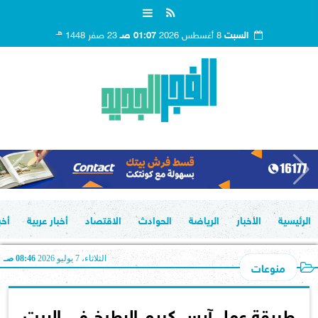
هـ
السبت
8 أغسطس 2026
01:07 صـ
23 صفر 1448
الرئيسية
الأخبار
الرياضة
الحوادث
الاقتصاد
أخبار عربية
أخب
الثلاثاء، 7 يوليو 2026
08:46 صـ
منوعات
طريقة عمل آيس كريم البطيخ في البيت