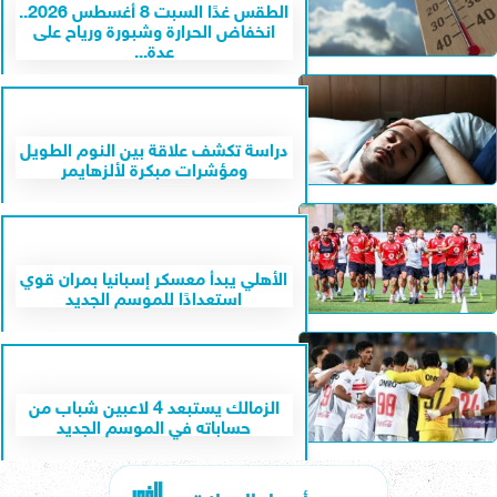
الطقس غدًا السبت 8 أغسطس 2026..
انخفاض الحرارة وشبورة ورياح على
عدة...
دراسة تكشف علاقة بين النوم الطويل
ومؤشرات مبكرة لألزهايمر
الأهلي يبدأ معسكر إسبانيا بمران قوي
استعدادًا للموسم الجديد
الزمالك يستبعد 4 لاعبين شباب من
حساباته في الموسم الجديد