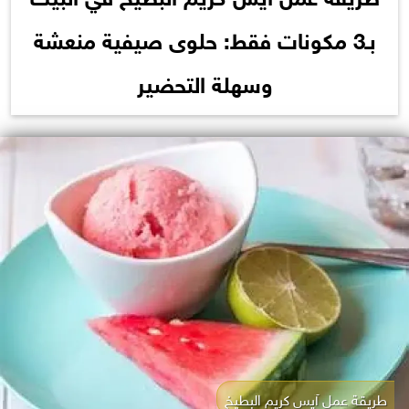
بـ3 مكونات فقط: حلوى صيفية منعشة
وسهلة التحضير
طريقة عمل آيس كريم البطيخ