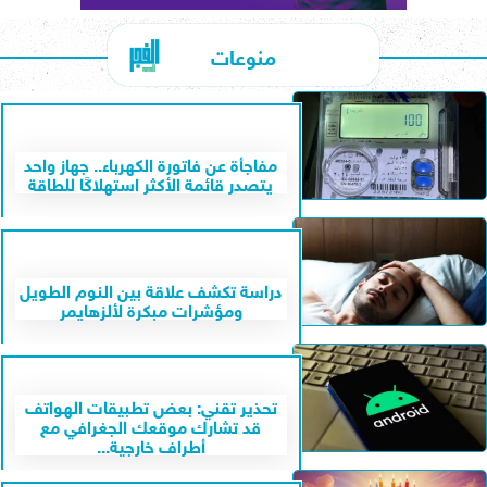
منوعات
مفاجأة عن فاتورة الكهرباء.. جهاز واحد
يتصدر قائمة الأكثر استهلاكًا للطاقة
دراسة تكشف علاقة بين النوم الطويل
ومؤشرات مبكرة لألزهايمر
تحذير تقني: بعض تطبيقات الهواتف
قد تشارك موقعك الجغرافي مع
أطراف خارجية...