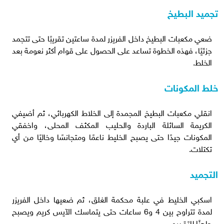
تجميد البطيخ
ضعي مكعبات البطيخ داخل الفريزر لمدة ساعتين تقريبًا حتى تتجمد
جزئيًا، فهذه الخطوة تساعد على الحصول على قوام أكثر نعومة بعد
الخلط.
خلط المكونات
انقلي مكعبات البطيخ المجمدة إلى الخلاط الكهربائي، ثم أضيفي
الكريمة السائلة الباردة والحليب المكثف المحلى، واخفقي
المكونات جيدًا حتى يصبح الخليط ناعمًا ومتجانسًا وخاليًا من أي
تكتلات.
التجميد
اسكبي الخليط في علبة محكمة الغلق، ثم ضعيها داخل الفريزر
لمدة تتراوح بين 4 و6 ساعات حتى يتماسك الآيس كريم ويصبح
جاهزًا للتقديم.