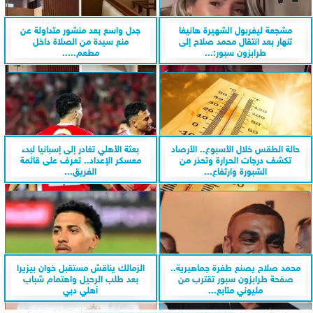
مشجعة ليفربول الشهيرة هانيفا
جدل واسع بعد منشور متداولة عن
تنهار بعد انتقال محمد صلاح إلى
منع سيدة من الصلاة داخل
طرابزون سبور:...
مطعم.....
حالة الطقس خلال الأسبوع.. الأرصاد
بعثة الأهلي تغادر إلى إسبانيا لبدء
تكشف درجات الحرارة وتحذر من
معسكر الإعداد.. تعرف على قائمة
الشبورة وارتفاع...
الفريق...
محمد صلاح يصنع طفرة جماهيرية..
الزمالك يناقش مستقبل خوان بيزيرا
صفحة طرابزون سبور تقترب من
بعد طلب الرحيل واهتمام شباب
مليوني متابع...
أهلي دبي