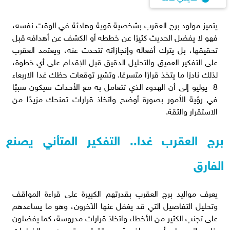
يتميز مولود برج العقرب بشخصية قوية وهادئة في الوقت نفسه،
فهو لا يفضل الحديث كثيرًا عن خططه أو الكشف عن أهدافه قبل
تحقيقها، بل يترك أفعاله وإنجازاته تتحدث عنه، ويعتمد العقرب
على التفكير العميق والتحليل الدقيق قبل الإقدام على أي خطوة،
لذلك نادرًا ما يتخذ قرارًا متسرعًا. وتشير توقعات حظك غدا الاربعاء
8 يوليو إلى أن الهدوء الذي تتعامل به مع الأحداث سيكون سببًا
في رؤية الأمور بصورة أوضح واتخاذ قرارات تمنحك مزيدًا من
الاستقرار والثقة.
برج العقرب غدا.. التفكير المتأني يصنع
الفارق
يعرف مواليد برج العقرب بقدرتهم الكبيرة على قراءة المواقف
وتحليل التفاصيل التي قد يغفل عنها الآخرون، وهو ما يساعدهم
على تجنب الكثير من الأخطاء واتخاذ قرارات مدروسة، كما يفضلون
بناء حياتهم على أسس واضحة ومستقرة، ويبتعدون عن الخطوات