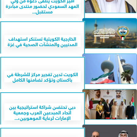
العهد السعودي لحضور منتدى مبادرة
مستقبل...
الخارجية الكويتية تستنكر استهداف
المدنيين والمنشآت الصحية في غزة
الكويت تدين تفجير مركز للشرطة في
باكستان وتؤكد تضامنها الكامل
دبي تحتضن شراكة استراتيجية بين
اتحاد المبدعين العرب وجمعية
الإمارات لرعاية الموهوبين،...