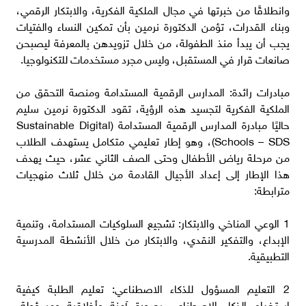
وانطلاقًا من خبرتها في مجال الملكية الفكرية، والابتكار الرقمي،
وبناء القدرات، تؤمن الدكتورة نرمين بأن تمكين النساء والفتيات
يجب أن يبدأ منذ الطفولة، من خلال تزويدهن بالمعرفة ليصبحن
صانعات قرار في المستقبل، وليس مجرد مستخدمات للتكنولوجيا.
مبادرات رائدة: المدارس الرقمية المستدامة ومنصة التحقق من
الملكية الفكرية لتجسيد هذه الرؤية، تقود الدكتورة نرمين سليم
حاليًا مبادرة المدارس الرقمية المستدامة (Sustainable Digital
Schools – SDS)، وهو إطار تعليمي متكامل يستهدف الطلاب
من مرحلة رياض الأطفال وحتى الصف الثاني عشر، حيث يهدف
هذا الإطار إلى إعداد الأجيال القادمة من خلال ثلاث منهجيات
مترابطة:
1 الوعي المناخي والابتكار: تشجيع السلوكيات المستدامة، وتنمية
الإبداع، والتفكير النقدي، والابتكار من خلال الأنشطة المدرسية
التطبيقية.
2 التعليم المسؤول للذكاء الاصطناعي: تعليم الطلبة كيفية
استخدام الذكاء الاصطناعي بصورة آمنة وأخلاقية ومسؤولة،