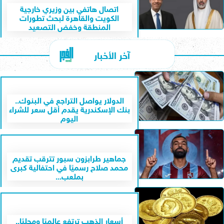
اتصال هاتفي بين وزيري خارجية
الكويت والقاهرة لبحث تطورات
المنطقة وخفض التصعيد
آخر الأخبار
الدولار يواصل التراجع في البنوك..
بنك الإسكندرية يقدم أقل سعر للشراء
اليوم
جماهير طرابزون سبور تترقب تقديم
محمد صلاح رسميًا في احتفالية كبرى
بملعب...
أسعار الذهب ترتفع عالميًا ومحليًا..