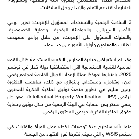
باعتباره أداة تدعم التعلم والإبداع وحل المشكلات.
3 السلامة الرقمية والاستخدام المسؤول للإنترنت: تعزيز الوعي
بالأمن السيبراني، والمواطنة الرقمية، وحماية الخصوصية،
والسلوك المسؤول على الإنترنت، من خلال برامج تستهدف
الطلاب والمعلمين وأولياء الأمور على حد سواء.
وقد تم استعراض مبادرة المدارس الرقمية المستدامة خلال القمة
العالمية للتنمية الاجتماعية التي استضافتها دولة قطر في نوفمبر
2025، باعتبارها نموذجًا عمليًا لإعداد الأجيال القادمة لمجتمع رقمي
آمن، وشامل، ومستدام. بالتوازي مع ذلك، ساهمت الدكتورة
نرمين سليم في تطوير منصة توثيق الملكية الفكرية للمحتوى
الرقمي (Intellectual Property Verification – IPV)، وهو حل
رقمي مبتكر يعزز الحماية في البيئة الرقمية من خلال توثيق وحماية
حقوق الملكية الفكرية لمبدعي المحتوى الرقمي.
علما بأنه ستطرح عدة توصيات لخطة عمل المرأة والفتيات في
مجتمع WSIS و التي سيتم نشرها فور الانتهاء من الجلسة