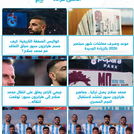
كواليس الصفقة التاريخية: كيف
موعد وصرف معاشات شهر سبتمبر
حسم طرابزون سبور سباق التعاقد
2026 بالزيادة الجديدة
مع محمد صلاح؟
محمد صلاح يصل تركيا.. جماهير
جيمي كاراجر يعلق على انتقال محمد
طرابزون سبور تحتشد لاستقبال
صلاح إلى طرابزون سبور: توقعت
النجم المصري
انتقاله...