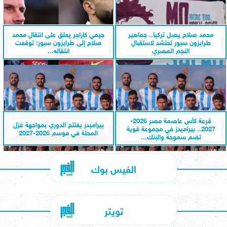
محمد صلاح يصل تركيا.. جماهير
جيمي كاراجر يعلق على انتقال محمد
طرابزون سبور تحتشد لاستقبال
صلاح إلى طرابزون سبور: توقعت
النجم المصري
انتقاله...
قرعة كأس عاصمة مصر 2026-
بيراميدز يفتتح الدوري بمواجهة غزل
2027.. بيراميدز في مجموعة قوية
المحلة في موسم 2026-2027
تضم سموحة والبنك...
الفيس بوك
تويتر