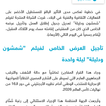
في خطوة تعكس مدى التأثير البالغ للمستطيل الأخضر على
الفعاليات الثقافية والفنية في البلاد، قررت الشركة المنتجة لفيلم
"شمشون ودليلة" تعديل جدول إطلاق العمل وتأجيل عرضه
الخاص الذي كان من المفترض إقامته مساء يوم الثلاثاء المقبل،
ليُقام رسمياً في اليوم التالي (الأربعاء).
تأجيل العرض الخاص لفيلم ”شمشون
ودليلة” ليلة واحدة
وجاء هذا القرار المفاجئ تماشياً مع حالة الشغف والترقب
الجماهيري العارم التي تسيطر على الشارع المصري انتظاراً للمواجهة
الإعجازية للمنتخب الوطني أمام نظيره الأرجنتيني في دور الـ16 من
نهائيات كأس العالم 2026.
وأرجعت الجهة المنظمة هذا الإجراء الاستثنائي إلى رغبة صُنّاع
الفيلم الكاملة في منح الفرصة للنجوم، الصحفيين، والنقاد،