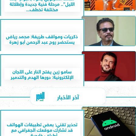
الليل”.. مرحلة فنية جديدة وإطلالة
مختلفة تخطف...
ذكريات ومواقف طريفة: محمد رياض
يستحضر روح عبد الرحمن أبو زهرة
سامو زين يفتح النار على اللجان
الإلكترونية: دورها الهدم والتدمير
آخر الأخبار
تحذير تقني: بعض تطبيقات الهواتف
قد تشارك موقعك الجغرافي مع
أطراف خارجية...