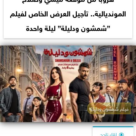
المونديالية.. تأجيل العرض الخاص لفيلم
”شمشون ودليلة” ليلة واحدة
فيلم شمشون ودليلة
لقاء ناجح