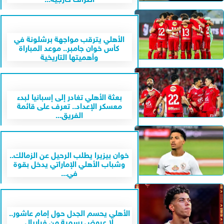
الأهلي يترقب مواجهة برشلونة في
كأس خوان جامبر.. موعد المباراة
وأهميتها التاريخية
بعثة الأهلي تغادر إلى إسبانيا لبدء
معسكر الإعداد.. تعرف على قائمة
الفريق...
خوان بيزيرا يطلب الرحيل عن الزمالك..
وشباب الأهلي الإماراتي يدخل بقوة
في...
الأهلي يحسم الجدل حول إمام عاشور..
لا عروض رسمية من فياريال