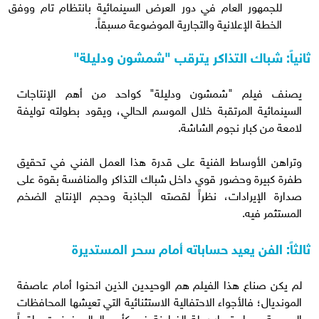
للجمهور العام في دور العرض السينمائية بانتظام تام ووفق
الخطة الإعلانية والتجارية الموضوعة مسبقاً.
ثانياً: شباك التذاكر يترقب "شمشون ودليلة"
يصنف فيلم "شمشون ودليلة" كواحد من أهم الإنتاجات
السينمائية المرتقبة خلال الموسم الحالي، ويقود بطولته توليفة
لامعة من كبار نجوم الشاشة.
وتراهن الأوساط الفنية على قدرة هذا العمل الفني في تحقيق
طفرة كبيرة وحضور قوي داخل شباك التذاكر والمنافسة بقوة على
صدارة الإيرادات، نظراً لقصته الجاذبة وحجم الإنتاج الضخم
المستثمر فيه.
ثالثاً: الفن يعيد حساباته أمام سحر المستديرة
لم يكن صناع هذا الفيلم هم الوحيدين الذين انحنوا أمام عاصفة
المونديال؛ فالأجواء الاحتفالية الاستثنائية التي تعيشها المحافظات
المصرية مع استمرار رحلة الفراعنة في كأس العالم فرضت واقعاً