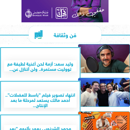
فن وثقافة
وليد سعد: أزمة لحن أغنية لطيفة مع
تووليت مستمرة.. ولن أتنازل عن...
انتهاء تصوير فيلم ”باسط للعضلات”..
أحمد مالك يستعد لمرحلة ما بعد
الإنتاج...
محمد الشرنوبي يعود بألبوم ”بعد