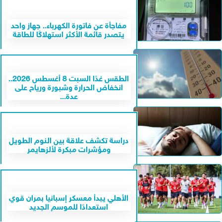
مفاجأة عن فاتورة الكهرباء.. جهاز واحد
يتصدر قائمة الأكثر استهلاكًا للطاقة
الطقس غدًا السبت 8 أغسطس 2026..
انخفاض الحرارة وشبورة ورياح على
عدة...
دراسة تكشف علاقة بين النوم الطويل
ومؤشرات مبكرة لألزهايمر
الأهلي يبدأ معسكر إسبانيا بمران قوي
استعدادًا للموسم الجديد