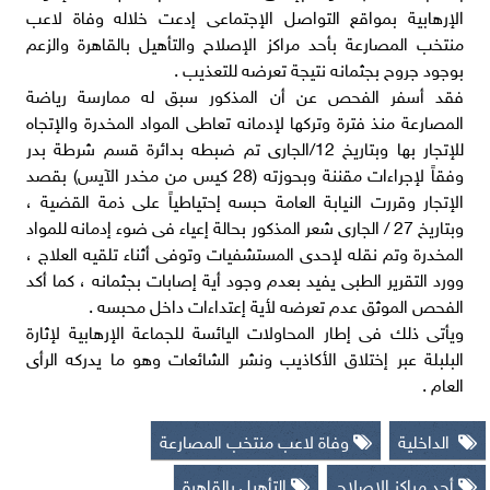
الإرهابية بمواقع التواصل الإجتماعى إدعت خلاله وفاة لاعب
منتخب المصارعة بأحد مراكز الإصلاح والتأهيل بالقاهرة والزعم
بوجود جروح بجثمانه نتيجة تعرضه للتعذيب .
فقد أسفر الفحص عن أن المذكور سبق له ممارسة رياضة
المصارعة منذ فترة وتركها لإدمانه تعاطى المواد المخدرة والإتجاه
للإتجار بها وبتاريخ 12/الجارى تم ضبطه بدائرة قسم شرطة بدر
وفقاً لإجراءات مقننة وبحوزته (28 كيس من مخدر الآيس) بقصد
الإتجار وقررت النيابة العامة حبسه إحتياطياً على ذمة القضية ،
وبتاريخ 27 / الجارى شعر المذكور بحالة إعياء فى ضوء إدمانه للمواد
المخدرة وتم نقله لإحدى المستشفيات وتوفى أثناء تلقيه العلاج ،
وورد التقرير الطبى يفيد بعدم وجود أية إصابات بجثمانه ، كما أكد
الفحص الموثق عدم تعرضه لأية إعتداءات داخل محبسه .
ويأتى ذلك فى إطار المحاولات اليائسة للجماعة الإرهابية لإثارة
البلبلة عبر إختلاق الأكاذيب ونشر الشائعات وهو ما يدركه الرأى
العام .
الداخلية
وفاة لاعب منتخب المصارعة
أحد مراكز الإصلاح
التأهيل بالقاهرة