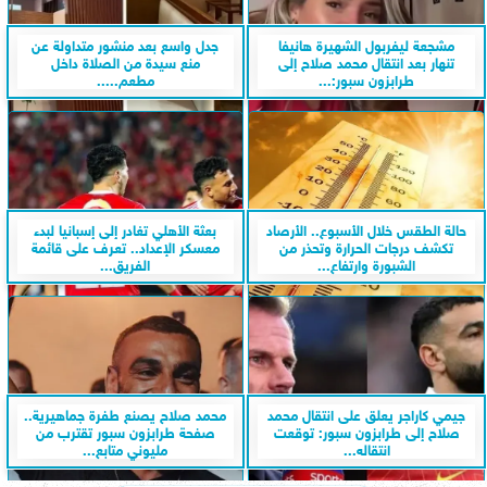
مشجعة ليفربول الشهيرة هانيفا
جدل واسع بعد منشور متداولة عن
تنهار بعد انتقال محمد صلاح إلى
منع سيدة من الصلاة داخل
طرابزون سبور:...
مطعم.....
حالة الطقس خلال الأسبوع.. الأرصاد
بعثة الأهلي تغادر إلى إسبانيا لبدء
تكشف درجات الحرارة وتحذر من
معسكر الإعداد.. تعرف على قائمة
الشبورة وارتفاع...
الفريق...
جيمي كاراجر يعلق على انتقال محمد
محمد صلاح يصنع طفرة جماهيرية..
صلاح إلى طرابزون سبور: توقعت
صفحة طرابزون سبور تقترب من
انتقاله...
مليوني متابع...