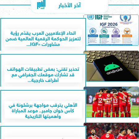
آخر الأخبار
اتحاد الإعلاميين العرب يقدّم رؤية
لتعزيز الحوكمة الرقمية العالمية ضمن
مشاورات «IGF...
تحذير تقني: بعض تطبيقات الهواتف
قد تشارك موقعك الجغرافي مع
أطراف خارجية...
الأهلي يترقب مواجهة برشلونة في
كأس خوان جامبر.. موعد المباراة
وأهميتها التاريخية