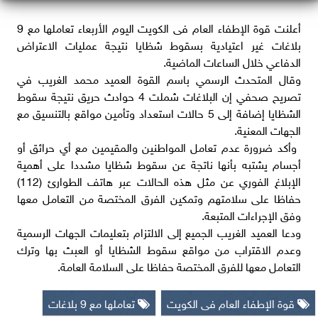
أعلنت قوة الإطفاء العام فى الكويت اليوم الأربعاء تعاملها مع 9
بلاغات غير اعتيادية بسقوط شظايا نتيجة عمليات الاعتراض
الدفاعي خلال الساعات الماضية.
وقال المتحدث الرسمي باسم القوة العميد محمد الغريب في
تصريح صحفي إن البلاغات شملت 4 حوادث حريق نتيجة سقوط
الشظايا إضافة إلى 5 حالات استعداد وتأمين مواقع بالتنسيق مع
الجهات المعنية.
‏ وأكد ضرورة عدم تعامل المواطنين والمقيمين مع أي حرائق أو
أجسام يشتبه بأنها ناتجة عن سقوط شظايا مشددا على أهمية
الإبلاغ الفوري عن مثل هذه الحالات عبر هاتف الطوارئ (112)
حفاظا على سلامتهم وتمكين الفرق المختصة من التعامل معها
وفق الإجراءات المتبعة.
ودعا العميد الغريب الجميع إلى الالتزام بتعليمات الجهات الرسمية
وعدم الاقتراب من مواقع سقوط الشظايا أو العبث بها وترك
التعامل معها للفرق المختصة حفاظا على السلامة العامة.
قوة الإطفاء العام فى الكويت
تعاملها مع 9 بلاغات