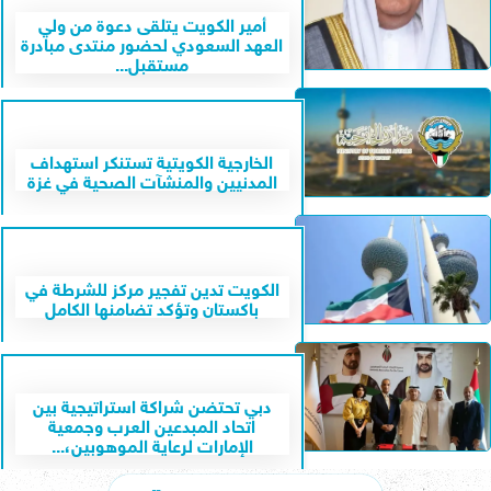
أمير الكويت يتلقى دعوة من ولي
العهد السعودي لحضور منتدى مبادرة
مستقبل...
الخارجية الكويتية تستنكر استهداف
المدنيين والمنشآت الصحية في غزة
الكويت تدين تفجير مركز للشرطة في
باكستان وتؤكد تضامنها الكامل
دبي تحتضن شراكة استراتيجية بين
اتحاد المبدعين العرب وجمعية
الإمارات لرعاية الموهوبين،...