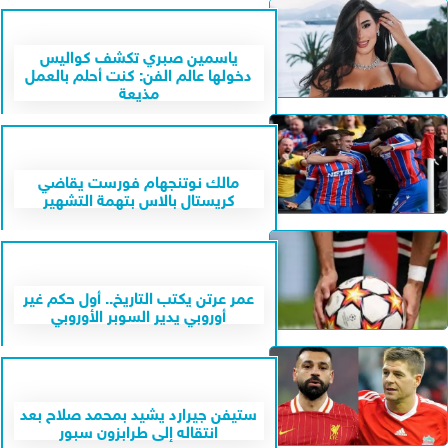
ياسمين صبري تكشف كواليس
دخولها عالم الفن: كنت أحلم بالعمل
مذيعة
مالك نوتنجهام فورست يقاضي
كريستال بالاس بتهمة التشهير
عمر عرتن يكتب التاريخ.. أول حكم غير
أوروبي يدير السوبر الأوروبي
ستيفن جيرارد يشيد بمحمد صلاح بعد
انتقاله إلى طرابزون سبور