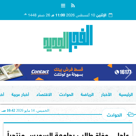
هـ
الإثنين
10 أغسطس 2026
11:00 مـ
26 صفر 1448
الرئيسية
الأخبار
الرياضة
الحوادث
الاقتصاد
أخبار عربية
أخب
الخميس، 14 مايو 2026
10:42 صـ
الحوادث
عاجل.. وفاة طالب بجامعة السويس منتحراً