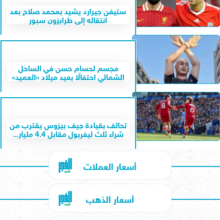
ستيفن جيرارد يشيد بمحمد صلاح بعد
انتقاله إلى طرابزون سبور
مجسم لحسام حسن في الساحل
الشمالي احتفالًا بعيد ميلاد «العميد»
تحالف بقيادة جيف بيزوس يقترب من
شراء ثلث ليفربول مقابل 4.4 مليار...
أسعار العملات
أسعار الذهب