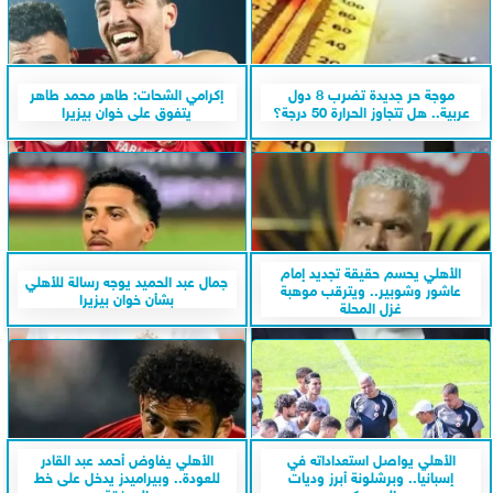
موجة حر جديدة تضرب 8 دول
إكرامي الشحات: طاهر محمد طاهر
عربية.. هل تتجاوز الحرارة 50 درجة؟
يتفوق على خوان بيزيرا
الأهلي يحسم حقيقة تجديد إمام
جمال عبد الحميد يوجه رسالة للأهلي
عاشور وشوبير.. ويترقب موهبة
بشأن خوان بيزيرا
غزل المحلة
الأهلي يواصل استعداداته في
الأهلي يفاوض أحمد عبد القادر
إسبانيا.. وبرشلونة أبرز وديات
للعودة.. وبيراميدز يدخل على خط