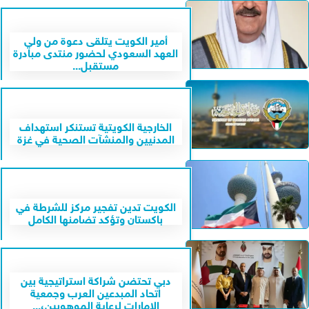
أمير الكويت يتلقى دعوة من ولي
العهد السعودي لحضور منتدى مبادرة
مستقبل...
الخارجية الكويتية تستنكر استهداف
المدنيين والمنشآت الصحية في غزة
الكويت تدين تفجير مركز للشرطة في
باكستان وتؤكد تضامنها الكامل
دبي تحتضن شراكة استراتيجية بين
اتحاد المبدعين العرب وجمعية
الإمارات لرعاية الموهوبين،...