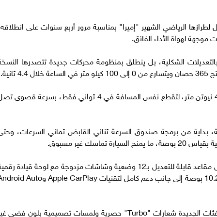
رازها الرياضي الشهير "إميرا" بمناسبة مرور أربع سنوات على انطلاقه،
وجهة لهواة الأداء الفائق.
 "Emira" لعام 2026 لا يكتفي بالتعديلات الشكلية، بل ينطلق بمنظومة محركات جديدة تتصدرها النسخ
بينما تتفوق نسخة SE بقوة 406 حصان، بعزم 480 نيوتن متر، لتقطع نفس المسافة في 4 ثواني فقط، بسرعة قصوى ت
ية، بداية من برمجة صندوق السرعة ثنائي القابض ثماني السرعات، وحتى
تماسك غير مسبوق.
أما داخليا، فتراهن "لوتس" على راحة السائق بفضل مقاعد قابلة للتعديل بـ12 وضعية وشاشات مزدوجة مع لوحة قيادة رقم
بقياس 12.3 بوصة، وأخرى لمسية مركزية بحجم 10.25 بوصة إلى جانب دعم كامل لتقنيات Apple CarPlay وd Auto
واللافت أن التميز البصري لم يهمل، حيث تحمل الفئات الجديدة شعارات "Turbo" حصرية ولمسات تصميمية بلون فضي غ