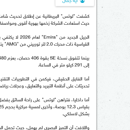
كشفت "لوتس" البريطانية عن إطلاق تحديث شامل لط
حيث استعادت الشركة زخمها بهوية أقوى ومواصفات م
الجيل الجديد من
القياسية ذات محرك 2.0 لتر توربيني من "AMG" ينتج 365 حصان ويتسارع من 0 إلى 100 كيلو متر في الساعة خلال 4.4 ثانية.
إلى 291 كيلو متر في الساعة.
أما الفارق الحقيقي، فيكمن في التطويرات التقن
تحديثات على أنظمة التبريد والتعليق، وعجلات رياضية بقياس 20 بوصة، ما يمنح السيارة 
بشكل لاسلكي.