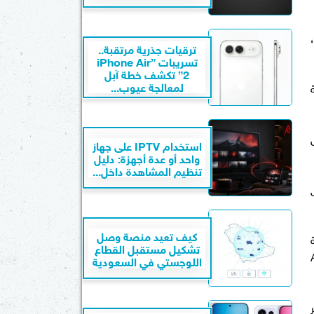
ترقيات جذرية مرتقبة..
تسريبات ”iPhone Air
2” تكشف خطة آبل
لمعالجة عيوب...
ة
صل
استخدام IPTV على جهاز
واحد أو عدة أجهزة: دليل
تنظيم المشاهدة داخل...
كيف تعيد منصة وصل
ية
تشكيل مستقبل القطاع
Androi
اللوجستي في السعودية
ير