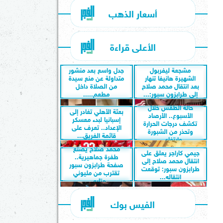
أسعار الذهب
الأعلى قراءة
مشجعة ليفربول
جدل واسع بعد منشور
الشهيرة هانيفا تنهار
متداولة عن منع سيدة
بعد انتقال محمد صلاح
من الصلاة داخل
إلى طرابزون سبور:...
مطعم.....
حالة الطقس خلال
بعثة الأهلي تغادر إلى
الأسبوع.. الأرصاد
إسبانيا لبدء معسكر
تكشف درجات الحرارة
الإعداد.. تعرف على
وتحذر من الشبورة
قائمة الفريق...
وارتفاع...
محمد صلاح يصنع
جيمي كاراجر يعلق على
طفرة جماهيرية..
انتقال محمد صلاح إلى
صفحة طرابزون سبور
طرابزون سبور: توقعت
تقترب من مليوني
انتقاله...
متابع...
الفيس بوك