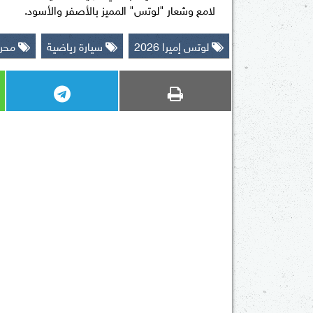
لامع وشعار "لوتس" المميز بالأصفر والأسود.
لوتس إميرا 2026
سيارة رياضية
محرك 