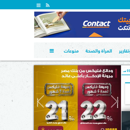
قارير
المرأة والصحة
منوعات

 مـ