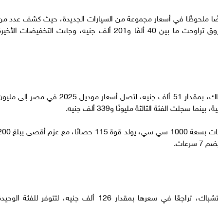
ضًا ملحوظًا في أسعار مجموعة من السيارات الجديدة، حيث كشف عدد من
الوكلاء عن تقليص أسعار العديد من الطرازات بفروق تراوحت ما بين 40 ألفًا و201 ألف جنيه، وجاءت التخفيضات الأخي
هبط سعر سيات إبيزا، المصنفة ضمن فئة الهاتشباك، بمقدار 51 ألف جنيه، لتصل أسعار موديل 2025 في مصر إلى م
وتعتمد السيارة على محرك مكون من ثلاث أسطوانات بسعة 1000 سي سي، يولد قوة 115 حصانًا،
رعات.
شهدت سيات ليون 2025، وهي ضمن فئة الهاتشباك، تراجعًا في سعرها بمقدار 126 ألف جنيه، لتتوفر للفئة الوحي