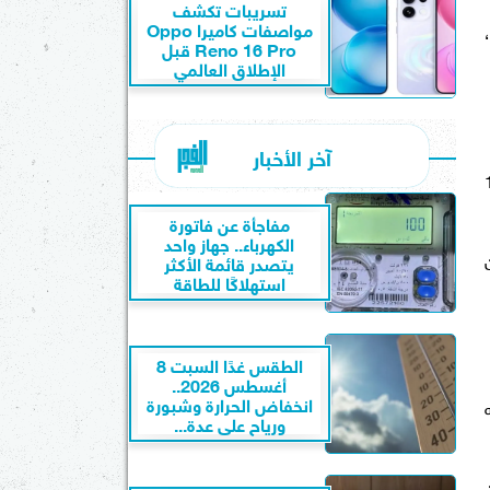
تسريبات تكشف
مواصفات كاميرا Oppo
وتن/متر،
Reno 16 Pro قبل
الإطلاق العالمي
آخر الأخبار
لأولى بسعر مليون و125
مفاجأة عن فاتورة
الكهرباء.. جهاز واحد
يُمكّن
يتصدر قائمة الأكثر
استهلاكًا للطاقة
الطقس غدًا السبت 8
أغسطس 2026..
انخفاض الحرارة وشبورة
 ألف جنيه
ورياح على عدة...
يقترن