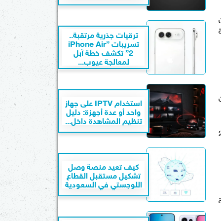
رة
ترقيات جذرية مرتقبة..
تسريبات ”iPhone Air
2” تكشف خطة آبل
لمعالجة عيوب...
ليون
استخدام IPTV على جهاز
واحد أو عدة أجهزة: دليل
تنظيم المشاهدة داخل...
 مع عزم أقصى يبلغ 200
كيف تعيد منصة وصل
تشكيل مستقبل القطاع
اللوجستي في السعودية
دة