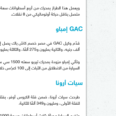
متصل بناقل حركة أوتوماتيكي من 8 نقلات.
GAC إمباو
ألف جنيه، والثانية بمليون و275 ألفًا، والثالثة بمليون و385 ألف جنيه.
السيارة من الانطلاق من الثبات إلى 100 كم/س خلال 6.95 ثانية.
سيات أرونا
للفئة الأولى، ومليون و349 ألفًا للثانية.