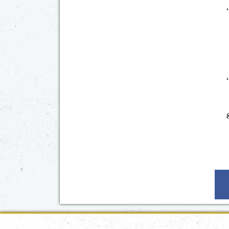
ي،
ألف جنيه،
تطيع