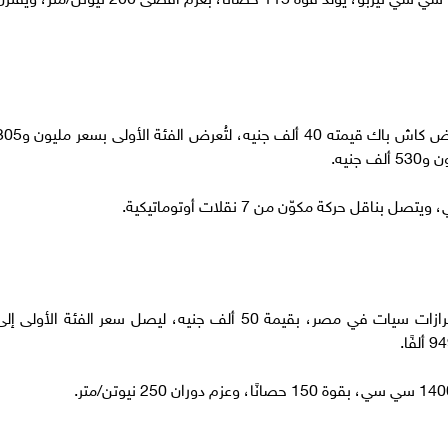
توفرت سيارة GAC إيمكو في السوق المصري بعرض كاش باك قيمته 40 ألف جنيه، لتُعرض الفئة ا
جاء تخفيض سعر سيات أتيكا، الأعلى سعرًا بين طرازات سيات في مصر، بقيمة 50 ألف جنيه، ليصل سعر الفئة الأولى إ