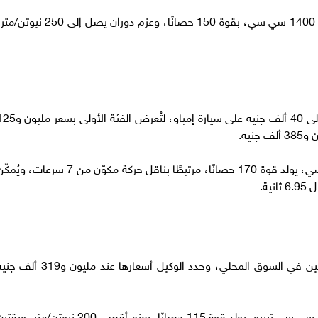
ويعمل هذا الطراز بمحرك من أربع أسطوانات سعة 1400 سي سي، بقوة 150 حصانًا، وعزم دوران يصل إلى 250 ني
قدّم وكيل GAC في مصر خصم كاش باك يصل إلى 40 ألف جنيه على سيارة إمباو، لتُعرض الفئة ا
وتأتي إمباو مزودة بمحرك تيربو سعته 1500 سي سي، يولد قوة 170 حصانًا، مرتبطًا بناقل حركة مكوّن من 7 سرعات، و
طرحت سيات أرونا، ضمن فئة الكروس أوفر، بفئتين في السوق المحلي، وحدد الوكيل أسعارها عند مليون و319
وتضم السيارة محركًا بثلاث أسطوانات وسعة 1000 سي سي تيربو، يولد قوة 115 حصانًا، بعزم أقصى 200 نيوتن/متر، و