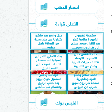
أسعار الذهب
ن
الأعلى قراءة
كة
مشجعة ليفربول
جدل واسع بعد منشور
الشهيرة هانيفا تنهار
متداولة عن منع سيدة
بعد انتقال محمد صلاح
من الصلاة داخل
إلى طرابزون سبور:...
مطعم.....
حالة الطقس خلال
بعثة الأهلي تغادر إلى
الأسبوع.. الأرصاد
إسبانيا لبدء معسكر
تكشف درجات الحرارة
الإعداد.. تعرف على
تصل
وتحذر من الشبورة
قائمة الفريق...
وارتفاع...
محمد صلاح يصنع
الزمالك يناقش
طفرة جماهيرية..
مستقبل خوان بيزيرا
صفحة طرابزون سبور
بعد طلب الرحيل
ي سي، بقدرة 177 حصانًا، مرتبط بناقل حركة مزدوج القابض مكون من 7
تقترب من مليوني
واهتمام شباب أهلي
متابع...
دبي
الفيس بوك