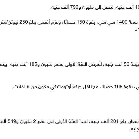
وتعتمد السيارة على محرك تيربو رباعي الأسطوانات سعة 1400 سي سي، بقوة 150 حصانًا، وعزم أقصى يبلغ 250 ني
شملت عروض الكاش باك من GAC سيارة GS4 بقيمة 50 ألف جنيه، لتُعرض الفئة الأولى بسعر مليون و185 ألف جنيه، 
شهدت سكودا كودياك 2025 تخفيضًا كبيرًا في الأسعار، بلغ 201 ألف جنيه، لتبدأ الفئة الأولى من 