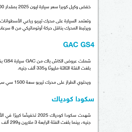
خفض وكيل كوبرا سعر سيارة ليون 2025 بمقدار 100 ألف جنيه، لتصل إلى مليون و799 ألف جنيه.
ويرتبط المحرك بناقل حركة أوتوماتيكي من 8 سرعات.
GAC GS4
بلغت الفئة الثالثة مليونًا و335 ألف جنيه.
ويحتوي الطراز على محرك تيربو سعة 1500 سي سي، بقوة 168 حصانًا، مع ناقل حركة أوتوماتيكي مكوّن من 6 نقلات.
سكودا كودياك
جنيه، بينما بلغت الفئة الرابعة 3 ملايين و299 ألف جنيه.