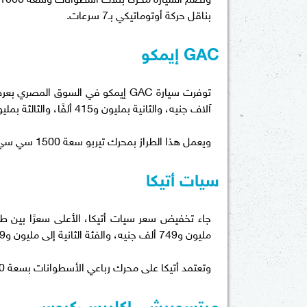
بناقل حركة أوتوماتيكي بـ7 سرعات.
GAC إيمكو
آلاف جنيه، والثانية بمليون و415 ألفًا، والثالثة بمليون و530 ألف جنيه.
ويعمل هذا الطراز بمحرك تيربو سعة 1500 سي سي، ويتصل بناقل حركة مكوّن من 7 نقلات أوتوماتيكية.
سيات أتيكا
مليون و749 ألف جنيه، والفئة الثانية إلى مليون و949 ألفًا.
وتعتمد أتيكا على محرك رباعي الأسطوانات بسعة 1400 سي سي، بقوة 150 حصانًا، وعزم دوران 250 نيوتن/متر.
ميتسوبيشي إكليبس كروس