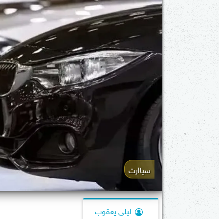
سياارت
ليلى يعقوب