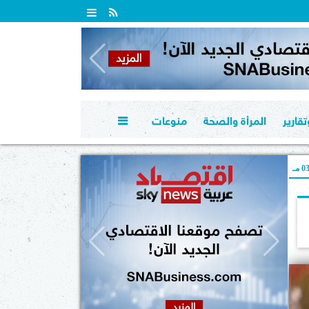
قارير
المرأة والصحة
منوعات

 مـ