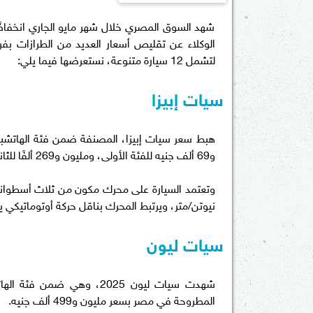
شهد السوق المصري خلال شهر مايو الجاري انخفا
لتشمل 12 سيارة متنوعة، نستعرضها فيما يلي:
سيات إبيزا
و69 ألف جنيه للفئة الأولى، ومليون و269 ألفًا للثانية، بينما سجلت الفئة الثالثة مليونًا و339 ألف جنيه.
نيوتن/متر، ويرتبط المحرك بناقل حركة أوتوماتيكي يضم 7 س
سيات ليون
المطروحة في مصر بسعر مليون و499 ألف جنيه.