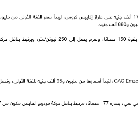
قدم وكيل ميتسوبيشي خصم كاش باك بقيمة 170 ألف جنيه على طراز إكليبس كروس، ليبدأ سعر الفئة الأولى من مليو
ويعمل هذا الطراز بمحرك سعة 1500 سي سي بقوة 150 حصانًا، وبعزم يصل إلى 250 نيوتن/متر، ويرتبط بناقل حر
قدّم الوكيل تخفيضًا قدره 100 ألف جنيه على GAC Emzoom، لتبدأ أسعارها من مليون و95 ألف جنيه للفئة الأولى، و
وتأتي Emzoom مزودة بمحرك تيربو سعة 1500 س