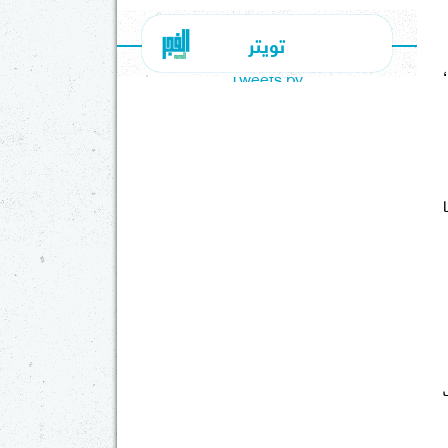
تويتر
وتن/متر،
Tweets by
بينما
سعر 2 مليون و549 ألف