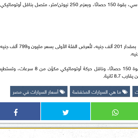
وتعتمد كودياك على محرك تيربو سعة 1400 سي سي، بقوة 150 حصانًا، وبعزم 250 نيوتن/متر، متصل بناقل أوتوماتيك
أعلن الوكيل الرسمي عن تراجع سعر سكودا أوكتافيا بمقدار 201 ألف جنيه، لتُعرض الفئة الأولى بسعر مليون و799 
وزُودت أوكتافيا بمحرك سعة 1400 سي سي، بقوة 150 حصانًا، وناقل حركة أوتوماتيكي مكوّن من 8 سرعات، وتس
ت
ما هي السيارات المخفضة
أسعار السيارات في مصر