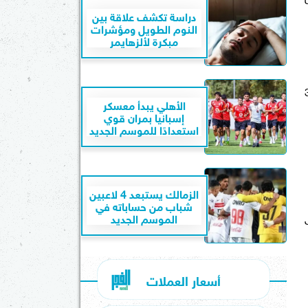
دراسة تكشف علاقة بين
النوم الطويل ومؤشرات
مبكرة لألزهايمر
لأولى بسعر مليون و305
الأهلي يبدأ معسكر
إسبانيا بمران قوي
استعدادًا للموسم الجديد
الزمالك يستبعد 4 لاعبين
شباب من حساباته في
لى
الموسم الجديد
أسعار العملات