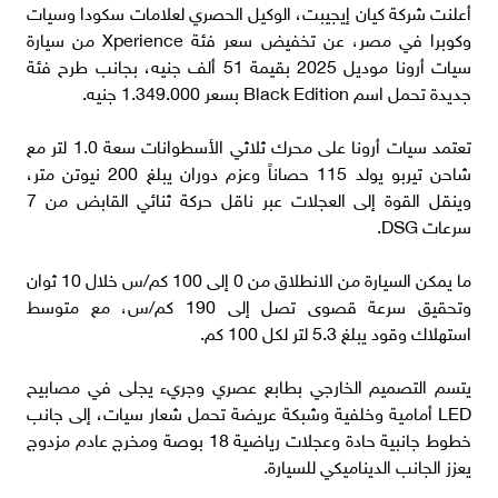
أعلنت شركة كيان إيجيبت، الوكيل الحصري لعلامات سكودا وسيات
وكوبرا في مصر، عن تخفيض سعر فئة Xperience من سيارة
سيات أرونا موديل 2025 بقيمة 51 ألف جنيه، بجانب طرح فئة
جديدة تحمل اسم Black Edition بسعر 1.349.000 جنيه.
تعتمد سيات أرونا على محرك ثلاثي الأسطوانات سعة 1.0 لتر مع
شاحن تيربو يولد 115 حصاناً وعزم دوران يبلغ 200 نيوتن متر،
وينقل القوة إلى العجلات عبر ناقل حركة ثنائي القابض من 7
سرعات DSG.
ما يمكن السيارة من الانطلاق من 0 إلى 100 كم/س خلال 10 ثوان
وتحقيق سرعة قصوى تصل إلى 190 كم/س، مع متوسط
استهلاك وقود يبلغ 5.3 لتر لكل 100 كم.
يتسم التصميم الخارجي بطابع عصري وجريء يجلى في مصابيح
LED أمامية وخلفية وشبكة عريضة تحمل شعار سيات، إلى جانب
خطوط جانبية حادة وعجلات رياضية 18 بوصة ومخرج عادم مزدوج
يعزز الجانب الديناميكي للسيارة.