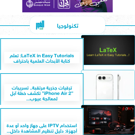
تكنولوجيا
LaTeX in Easy Tutorials: تعلم
كتابة الأبحاث العلمية باحتراف
ترقيات جذرية مرتقبة.. تسريبات
”iPhone Air 2” تكشف خطة آبل
لمعالجة عيوب...
استخدام IPTV على جهاز واحد أو عدة
أجهزة: دليل تنظيم المشاهدة داخل...