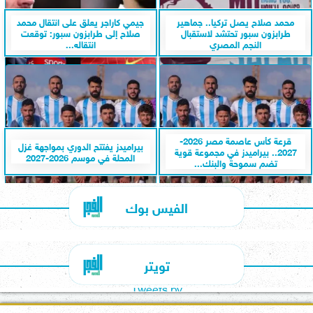
محمد صلاح يصل تركيا.. جماهير
جيمي كاراجر يعلق على انتقال محمد
طرابزون سبور تحتشد لاستقبال
صلاح إلى طرابزون سبور: توقعت
النجم المصري
انتقاله...
قرعة كأس عاصمة مصر 2026-
بيراميدز يفتتح الدوري بمواجهة غزل
2027.. بيراميدز في مجموعة قوية
المحلة في موسم 2026-2027
تضم سموحة والبنك...
الفيس بوك
تويتر
Tweets by