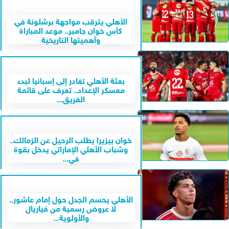
الأهلي يترقب مواجهة برشلونة في
كأس خوان جامبر.. موعد المباراة
وأهميتها التاريخية
بعثة الأهلي تغادر إلى إسبانيا لبدء
معسكر الإعداد.. تعرف على قائمة
الفريق...
خوان بيزيرا يطلب الرحيل عن الزمالك..
وشباب الأهلي الإماراتي يدخل بقوة
في...
الأهلي يحسم الجدل حول إمام عاشور..
لا عروض رسمية من فياريال
والأولوية...