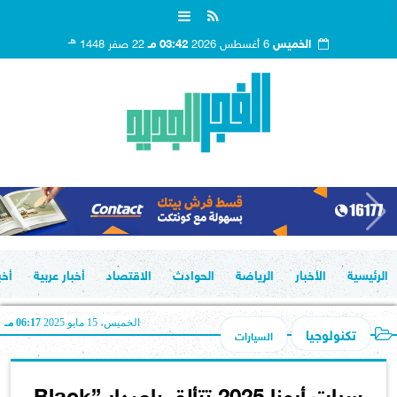
هـ
الخميس
6 أغسطس 2026
03:42 مـ
22 صفر 1448
الرئيسية
الأخبار
الرياضة
الحوادث
الاقتصاد
أخبار عربية
أخب
الخميس، 15 مايو 2025
06:17 مـ
تكنولوجيا
السيارات
سيات أرونا 2025 تتألق بإصدار ”Black