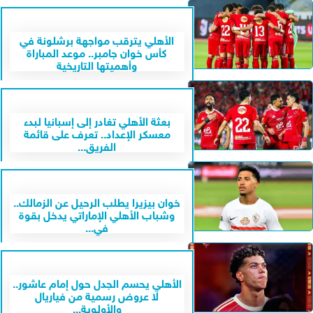
الأهلي يترقب مواجهة برشلونة في
كأس خوان جامبر.. موعد المباراة
وأهميتها التاريخية
بعثة الأهلي تغادر إلى إسبانيا لبدء
معسكر الإعداد.. تعرف على قائمة
الفريق...
خوان بيزيرا يطلب الرحيل عن الزمالك..
وشباب الأهلي الإماراتي يدخل بقوة
في...
الأهلي يحسم الجدل حول إمام عاشور..
لا عروض رسمية من فياريال
والأولوية...