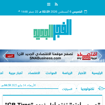
هـ
الخميس
6 أغسطس 2026
02:29 مـ
22 صفر 1448
الرئيسية
الأخبار
الرياضة
الحوادث
الاقتصاد
أخبار عربية
أخب
الأربعاء، 14 مايو 2025
04:59 مـ
تكنولوجيا
السيارات
”جي بي أوتو” تفتح أول فروع ”GB Tires”