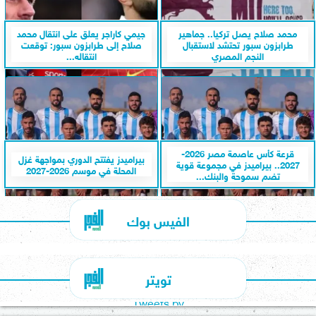
محمد صلاح يصل تركيا.. جماهير
جيمي كاراجر يعلق على انتقال محمد
طرابزون سبور تحتشد لاستقبال
صلاح إلى طرابزون سبور: توقعت
النجم المصري
انتقاله...
قرعة كأس عاصمة مصر 2026-
بيراميدز يفتتح الدوري بمواجهة غزل
2027.. بيراميدز في مجموعة قوية
المحلة في موسم 2026-2027
تضم سموحة والبنك...
الفيس بوك
تويتر
Tweets by