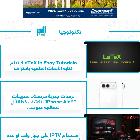
تكنولوجيا
LaTeX in Easy Tutorials: تعلم
كتابة الأبحاث العلمية باحتراف
ترقيات جذرية مرتقبة.. تسريبات
”iPhone Air 2” تكشف خطة آبل
لمعالجة عيوب...
استخدام IPTV على جهاز واحد أو عدة
أجهزة: دليل تنظيم المشاهدة داخل...