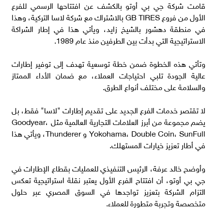
قامت شركة جي بي أوتو بالكشف عن افتتاحها الرسمي للفرع
الأول من فروع GB TIRES بالاشتراك مع شركة لاسا التركية، وهذا
في منطقة دهشور بالشيخ زايد، ويأتي هذا في إطار الشراكة
الاستراتيجية التي بدأت بين الطرفين منذ عام 1989.
وتأتي هذه الخطوة ضمن خطة توسعية تهدف إلى توفير إطارات
عالية الجودة تلبي احتياجات العملاء، مع ضمان الأداء الممتاز
والسلامة على مختلف أنواع الطرق.
لا تقتصر خدمات الفرع الجديد على تقديم إطارات "لاسا" فقط، بل
يضم مجموعة من أبرز العلامات التجارية العالمية مثل Goodyear،
Yokohama، Double Coin، SunFull و Thunderer، ويأتي هذا
في أطار تعزيز خيارات المستهلك.
وأوضح خالد عرفة، الرئيس التنفيذي للعمليات بقطاع الإطارات في
جي بي أوتو، أن افتتاح الفرع الأول يعتبر نقلة استراتيجية تعكس
التزام الشركة بتعزيز تواجدها في السوق المصري عبر حلول
متخصصة وتجربة متطورة للعملاء.