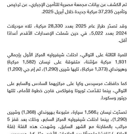
تم الكشف عن بيانات مجمعة مصرية للتأمين الإجباري، عن ترخيص
وتأمين 37,235 مركبة جديدة خلال أبريل 2025.
وقد تصدّر طراز عام 2025 بعدد 28,330 مركبة، تلاه موديلات
2024 بعدد 5,022، في حين شملت الإصدارات الأقدم أعدادًا
أقل.
للمرة الثالثة على التوالي، احتلت شيفروليه المركز الأول بإجمالي
1,931 مركبة مؤمّنة، متفوقة على نيسان (1,582 مركبة)
وهيونداي (1,373 مركبة)، تليها شيرى (1,290)، ثم إم جي (1,200)
كما حافظت مرسيدس وكيا على مركزيهما السادس والسابع على
التوالي، بينما تقدّمت تويوتا وفولكس فاجن خطوة للأمام، تلتها
جيتور وسكودا.
تصدّرت نيسان بـ1,566 سيارة، متبوعة بـهيونداي (1,368) وشيرى
(1,290)، بينما احتلت شيفروليه المركز السابع، وذلك بعد قفز 5
مراتب بالمقارنة مع الشهر السابق، وشهدت هذه الفئة (فئة
الملاكي) تنافسًا ملحوظًا بين العلامات الأخرى مثل كيا، مرسيدس،