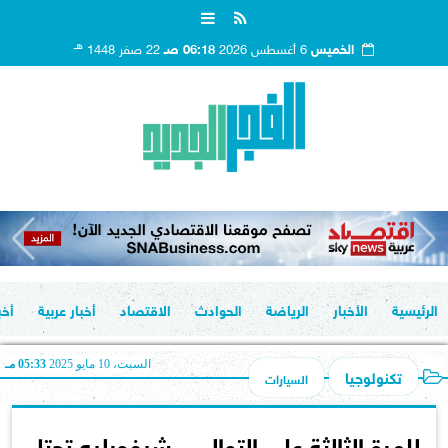
هـ
الخميس
6 أغسطس 2026
06:18 صـ
22 صفر 1448
الرئيسية
الأخبار
الرياضة
الحوادث
الاقتصاد
أخبار عربية
أخب
السبت، 10 مايو 2025
05:33 مـ
تكنولوجيا
السيارات
للمرة الثالثة على التوالي.. شيفورليه تحتل