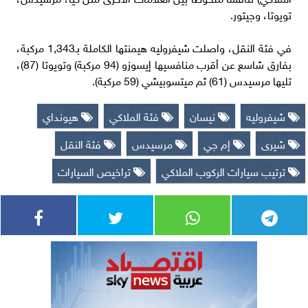
تويوتا، وجيتور.
في فئة النقل، واصلت شيفروليه هيمنتها الكاملة بـ1,343 مركبة،
بفارق شاسع عن أقرب منافسيها إيسوزو (94 مركبة) وتويوتا (87)،
تليها مرسيدس (61) ثم ميتسوبيشي (59 مركبة).
شيفروليه
نيسان
فئة الملاكي
هيونداي
شيرى
إم جي
مرسيدس
فئة النقل
ترتيب سيارات الركوب الملاكي
تراخيص السيارات