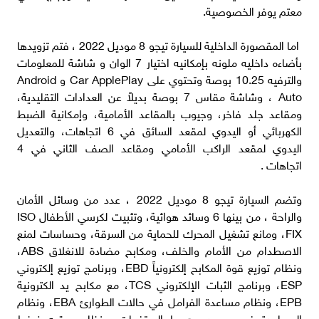
معتم يوفر الخصوصية.
اما المقصورة الداخلية للسيارة تيجو 8 موديل 2022 ، فتم تزويدها
بأضاءه داخليه ملونه بإمكانيه اختيار 7 الوان و شاشة للمعلومات
والترفيه 10.25 بوصة وتحتوي على Car ApplePlay و Android
Auto ، وشاشة مقاس 7 بوصة بديلاً عن العدادات التقليدية،
ومقاعد جلد فاخر، وجيوب بالمقاعد الأمامية، وإمكانية الضبط
الكهربائي أو اليدوي لمقعد السائق في 6 اتجاهات، والتعديل
اليدوي لمقعد الراكب الأمامي ومقاعد الصف الثاني في 4
اتجاهات .
وتضم السيارة تيجو 8 موديل 2022 ، عدد من وسائل الأمان
والراحة ، من بينها 6 وسائد هوائية، وتثبيت لكرسي الأطفال ISO
FIX، ومانع تشغيل المحرك للحماية من السرقة، وحساسات لمنع
الاصطدام من الأمام والخلف، ومكابح مضادة للانغلاق ABS،
ونظام توزيع قوة المكابح إلكترونياً EBD، وبرنامج توزيع إلكتروني
ESP، وبرنامج الثبات الإلكتروني TCS، مع مكابح يد الكترونية
EPB، ونظام مساعدة الفرامل في حالات الطوارئ EBA، ونظام
المساعدة في صعود وهبوط المرتفعات، ونظام مرقبه ضغط