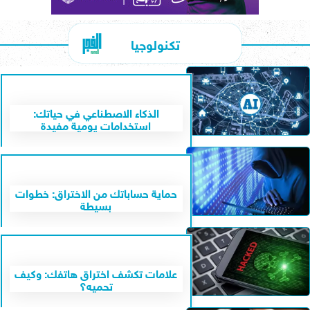
تكنولوجيا
الذكاء الاصطناعي في حياتك:
استخدامات يومية مفيدة
حماية حساباتك من الاختراق: خطوات
بسيطة
علامات تكشف اختراق هاتفك: وكيف
تحميه؟