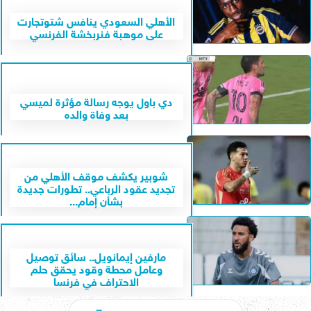
الأهلي السعودي ينافس شتوتجارت
على موهبة فنربخشة الفرنسي
دي باول يوجه رسالة مؤثرة لميسي
بعد وفاة والده
شوبير يكشف موقف الأهلي من
تجديد عقود الرباعي.. تطورات جديدة
بشأن إمام...
مارفين إيمانويل.. سائق توصيل
وعامل محطة وقود يحقق حلم
الاحتراف في فرنسا