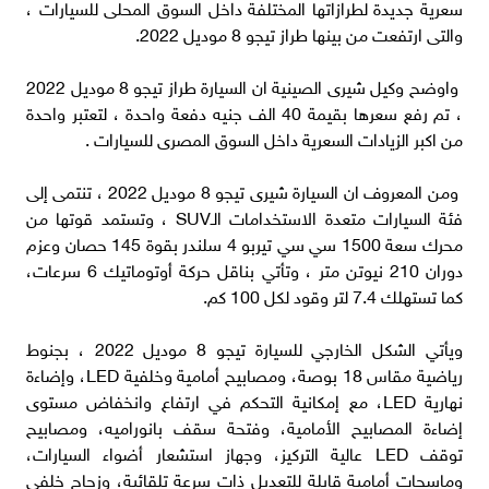
سعرية جديدة لطرازاتها المختلفة داخل السوق المحلى للسيارات ،
والتى ارتفعت من بينها طراز تيجو 8 موديل 2022.
واوضح وكيل شيرى الصينية ان السيارة طراز تيجو 8 موديل 2022
، تم رفع سعرها بقيمة 40 الف جنيه دفعة واحدة ، لتعتبر واحدة
من اكبر الزيادات السعرية داخل السوق المصرى للسيارات .
ومن المعروف ان السيارة شيرى تيجو 8 موديل 2022 ، تنتمى إلى
فئة السيارات متعدة الاستخدامات الـSUV ، وتستمد قوتها من
محرك سعة 1500 سي سي تيربو 4 سلندر بقوة 145 حصان وعزم
دوران 210 نيوتن متر ، وتأتي بناقل حركة أوتوماتيك 6 سرعات،
كما تستهلك 7.4 لتر وقود لكل 100 كم.
ويأتي الشكل الخارجي للسيارة تيجو 8 موديل 2022 ، بجنوط
رياضية مقاس 18 بوصة، ومصابيح أمامية وخلفية LED، وإضاءة
نهارية LED، مع إمكانية التحكم في ارتفاع وانخفاض مستوى
إضاءة المصابيح الأمامية، وفتحة سقف بانوراميه، ومصابيح
توقف LED عالية التركيز، وجهاز استشعار أضواء السيارات،
وماسحات أمامية قابلة للتعديل ذات سرعة تلقائية، وزجاج خلفي