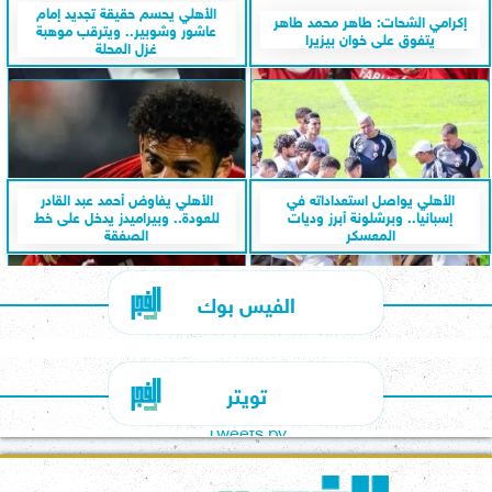
الأهلي يحسم حقيقة تجديد إمام
إكرامي الشحات: طاهر محمد طاهر
عاشور وشوبير.. ويترقب موهبة
يتفوق على خوان بيزيرا
غزل المحلة
الأهلي يواصل استعداداته في
الأهلي يفاوض أحمد عبد القادر
إسبانيا.. وبرشلونة أبرز وديات
للعودة.. وبيراميدز يدخل على خط
المعسكر
الصفقة
الفيس بوك
تويتر
Tweets by