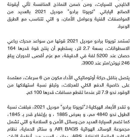
الخليجي للسيارت، ومن ضمن النماذج المنافسة تأتي أيقونة
الصانع الياباني "تويوتا برادو" موديل 2021 بالعديد من
المواصفات الفنية وعوامل الأمان، و التي تتناسب مع الطرق
الوعرة.
تستمد تويوتا برادو موديل 2021 قوتها من سواعد محرك رباعي
الاسطوانات، بسعة 2.7 لتر، يستطيع أن ينتج قوة قدرها 164
حصان عند 5200 لفة في الدقيقة، مع عزم أقصى للدوران يبلغ
246 نيوتن/متر عند 3900.
يتصل بناقل حركة أوتوماتيكي الأداء مكون من 6 سرعات، معتمدة
على خاصية الدفع الكلي للعجلات، وتبلغ نسبة استهلاكها من
الوقود نحو 7.9 لتر عندما تقطع مسافات قدرها 100 كم.
و تقدر الأبعاد الهيكلية لـ"تويوتا برادو" موديل 2021، فبلغت نسبة
الطول نحو 4840 مم، و بعرض 1885 ، و بإرتفاع قدر بـ 1845،
كما تضم السيارة العديد من وسائل الأمن و السلامة و التي تشمل
مجموعة الوسائد الهوائية AIR BAGS و ستائر الحماية، نظام
المكابح المانعة للانغلاق ABS، بجانب العديد من أنظمة الثبات