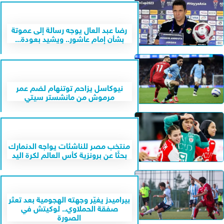
رضا عبد العال يوجه رسالة إلى عموتة
بشأن إمام عاشور.. ويشيد بعودة...
نيوكاسل يزاحم توتنهام لضم عمر
مرموش من مانشستر سيتي
منتخب مصر للناشئات يواجه الدنمارك
بحثًا عن برونزية كأس العالم لكرة اليد
بيراميدز يغيّر وجهته الهجومية بعد تعثر
صفقة الحملاوي.. لوكيتش في
الصورة