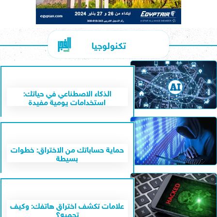
تكنولوجيا
الذكاء الاصطناعي في حياتك:
استخدامات يومية مفيدة
حماية حساباتك من الاختراق: خطوات
بسيطة
علامات تكشف اختراق هاتفك: وكيف
تحميه؟