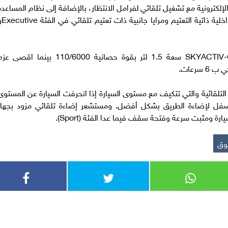
لإلكترونية مع تشغيل تلقائي لفرامل الانتظار، بالإضافة إلى نظام المساعدة
في الطرق المنحدرة سواء صعوداً اوهبوطا
تعتمد مازدا 3 على محرك رباعي الاسطوانات SKYACTIV-G سعة 1.5 لتر بقوة حصانية 110/6000 بينما اقصى
لتلقائية والتي تتكيف مع مستوى السيارة إذا انحرفت السيارة عن المستوى
أسفل لإضاءة الطريق بشكل أفضل. ومستشعر إضاءة تلقائي مزود بجهاز
ة ومثبت سرعة وفتحة سقف فيما عدا الفئة (Sport).
وق