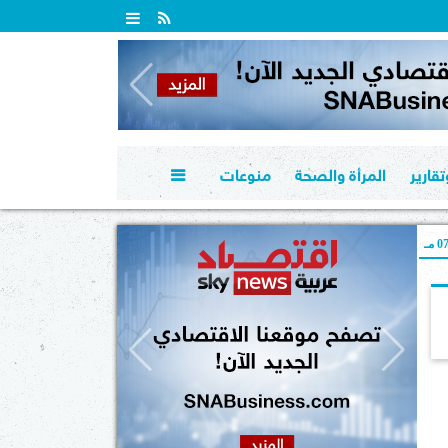
قارير
المرأة والصحة
منوعات

 مـ