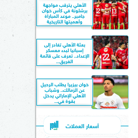
الأهلي يترقب مواجهة
برشلونة في كأس خوان
جامبر.. موعد المباراة
وأهميتها التاريخية
بعثة الأهلي تغادر إلى
إسبانيا لبدء معسكر
الإعداد.. تعرف على قائمة
الفريق...
خوان بيزيرا يطلب الرحيل
عن الزمالك.. وشباب
الأهلي الإماراتي يدخل
بقوة في...
أسعار العملات