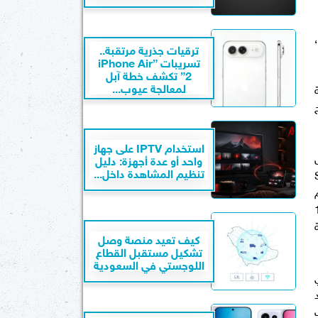
دا 3 الجديدة من أربعة فئات مختلفة هي "Sport Sedan" بسعر 425,000 جنيه و"Executive" بسعر 480,000،
ترقيات جذرية مرتقبة..
تسريبات ”iPhone Air
2” تكشف خطة آبل
لمعالجة عيوب...
وعية
استخدام IPTV على جهاز
واحد أو عدة أجهزة: دليل
تنظيم المشاهدة داخل...
وي للفئة Sport
و نظام
ئة المتوسطة ونظام صوت BOSE مع 12
كيف تعيد منصة وصل
تشكيل مستقبل القطاع
اللوجستي في السعودية
ني
د