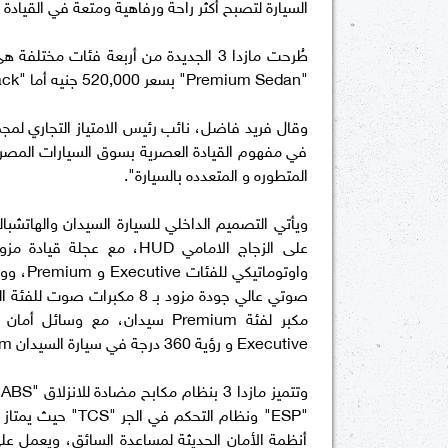
السيارة لتصبح أكثر راحة ورفاهية ومتعة في القيادة 
"Premium Sedan" بسعر 520,000 جنيه أما "Executive Hatchback" طرحت بسعر 483,000 جنيه.
في مفهوم القيادة العصرية بسوق السيارات المصري 
المتطوره و المتعدده بالسيارة".
ويأتي التصميم الداخلي للسيارة السيدان والهاتش
مكبر لفئة Premium سيدان، مع و
Executive و رؤية 360 درجة في سيارة السيدان Premium فقط.
"ESP" ونظام التحك
أنظمة الأمان الحديثة لمساعدة السائق، ويعمل عل