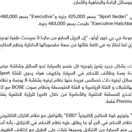
ووسائل الراحة والرفاهية والأمان.
طُرحت ماز
وقال فريد فاضل، نائب رئيس الامتياز التجاري لمجموعة جي بي غبور أوتو، "إن الجيل السابع من مازدا 3 سيحدث طفرة ن
لما تمتاز به في كافة فئاتها من سعة مقصوراتها الداخلية ونظم المكابح
باك، بشكل جديد يتميز بتوجيه كل عنصر بالسيارة نحو السائق وشاشة عرض
على الزجاج الامامي HUD، مع عجلة قيادة مزودة بعدة وظائف للتحكم في السيارة وتكييف هواء يد
واوتوماتيكي للفئات Executive و Premium، ووسائل ترفيه ذات خصائص فريدة منها نظام ترفيه بشاشة 8 بوصة 
صوتي عالي جودة مزود بـ 8 مكبرات صوت للفئة الهاتشباك و الفئة الرياضية و الف
سائل أمان تحذير للمسافة الخلفية والأمامية من خلال كاميرا للرؤية الخلفية بفئة
وتتميز مازدا 3 بنظام مكابح مضادة للانزلاق "ABS" وتوزيع قوة المكابح إلكترونياً "EBD" بالتوافق مع نظام الاتزان الالكترو
م في الجر "TCS" حيث يمتاز نظام التحكم في الجر أو ما يطلق عليه نظام التحكم في الانزلاق، بأنه أح
ى منع السيارة من الانزلاق وسيرها بثبات على الطرق مع اختلاف الظروف