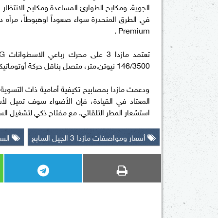
الجوية. ومكابح الطوارئ المساعدة ومكابح الانتظار ا
Premium .
146/3500 نيوتن.متر، متصل بناقل حركة أوتوماتيكي ب 6 سرعات.
ودعمت مازدا بمصابيح تكيفية أمامية ذات التسوية ا
المعتاد في القيادة، فإن الأضواء سوف تميل ل
استشعار المطر التلقائي. مع مفتاح ذكي لتشغيل السيار
أسعار ومواصفات مازدا 3 الجيل السابع
الس