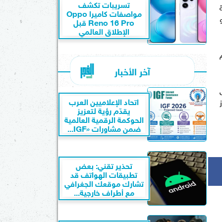
تسريبات تكشف
مواصفات كاميرا Oppo
ً، مراَه داخلية ذاتية التعتيم ومرايا جانبية ذات تعتيم تلقائي في الفئة Executiveو
Reno 16 Pro قبل
الإطلاق العالمي
 عزم
آخر الأخبار
اتحاد الإعلاميين العرب
يقدّم رؤية لتعزيز
الحوكمة الرقمية العالمية
ضمن مشاورات «IGF...
تحذير تقني: بعض
تطبيقات الهواتف قد
تشارك موقعك الجغرافي
مع أطراف خارجية...