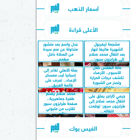
أسعار الذهب
الأعلى قراءة
مشجعة ليفربول
جدل واسع بعد منشور
الشهيرة هانيفا تنهار
متداولة عن منع سيدة
بعد انتقال محمد صلاح
من الصلاة داخل
إلى طرابزون سبور:...
مطعم.....
حالة الطقس خلال
بعثة الأهلي تغادر إلى
الأسبوع.. الأرصاد
إسبانيا لبدء معسكر
تكشف درجات الحرارة
الإعداد.. تعرف على
وتحذر من الشبورة
قائمة الفريق...
وارتفاع...
محمد صلاح يصنع
جيمي كاراجر يعلق على
طفرة جماهيرية..
انتقال محمد صلاح إلى
صفحة طرابزون سبور
طرابزون سبور: توقعت
تقترب من مليوني
انتقاله...
متابع...
الفيس بوك