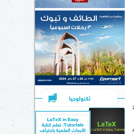
تكنولوجيا
زدا 3 موديل 2021
LaTeX in Easy
Tutorials: تعلم كتابة
م
الأبحاث العلمية باحتراف