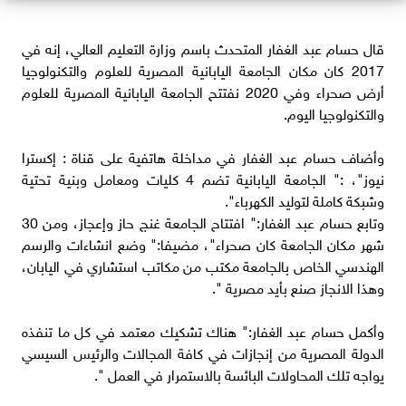
قال حسام عبد الغفار المتحدث باسم وزارة التعليم العالي، إنه في
2017 كان مكان الجامعة اليابانية المصرية للعلوم والتكنولوجيا
أرض صحراء وفي 2020 نفتتح الجامعة اليابانية المصرية للعلوم
والتكنولوجيا اليوم.
وأضاف حسام عبد الغفار في مداخلة هاتفية على قناة : إكسترا
نيوز"، :" الجامعة اليابانية تضم 4 كليات ومعامل وبنية تحتية
وشبكة كاملة لتوليد الكهرباء".
وتابع حسام عبد الغفار:" افتتاح الجامعة غنج حاز وإعجاز، ومن 30
شهر مكان الجامعة كان صحراء"، مضيفا:" وضع انشاءات والرسم
الهندسي الخاص بالجامعة مكتب من مكاتب استشاري في اليابان،
وهذا الانجاز صنع بأيد مصرية ".
وأكمل حسام عبد الغفار:" هناك تشكيك معتمد في كل ما تنفذه
الدولة المصرية من إنجازات في كافة المجالات والرئيس السيسي
يواجه تلك المحاولات البائسة بالاستمرار في العمل ".