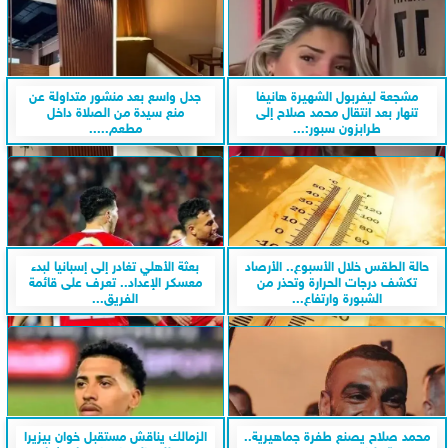
مشجعة ليفربول الشهيرة هانيفا
جدل واسع بعد منشور متداولة عن
تنهار بعد انتقال محمد صلاح إلى
منع سيدة من الصلاة داخل
طرابزون سبور:...
مطعم.....
حالة الطقس خلال الأسبوع.. الأرصاد
بعثة الأهلي تغادر إلى إسبانيا لبدء
تكشف درجات الحرارة وتحذر من
معسكر الإعداد.. تعرف على قائمة
الشبورة وارتفاع...
الفريق...
محمد صلاح يصنع طفرة جماهيرية..
الزمالك يناقش مستقبل خوان بيزيرا