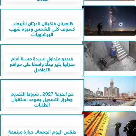
ظاهرتان فلكيتان نادرتان الأربعاء..
كسوف كلي للشمس وذروة شهب
البرشاويات
فيديو متداول لسيدة مسنة أمام
منزلها يثير جدلًا واسعًا على مواقع
التواصل
حج القرعة 2027.. شروط التقديم
وطرق التسجيل وموعد استقبال
الطلبات
طقس اليوم الجمعة.. حرارة مرتفعة