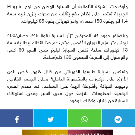
وأوضحت الشركة الألمانية أن السيارة الهجين من نوع Plug-in
الجديدة تعتمد على نظام دفع يتألف من محرك بنزين تربو سعة
1.4 لتر وبقوة 150 حصان، وآخر كهربائي بقوة 85 كيلووات.
وبتضافر جهود كلا المحركين تزأر السيارة بقوة 245 حصان/400
نيوتن متر لعزم الدوران الأقصى ويتم دعم هذا النظام ببطارية سعة
13 كيلووات ساعة تكفي السيارة لبلوغ مدى السير 60 كلم،
والوصول إلى السرعة القصوى 130 كلم/ساعة.
وتعكس السيارة طابعها الكهربائي من خلال ظهور خاص للون
الأزرق على ديكورات بالمقصورة الداخلية وعلى الجسم الخارجي
وخيوط الحياكة وأشرطة الزينة على المقاعد، كما تقدم القمرة
الرقمية المعلومات اللازمة حول مدى السير ومدى استهلاك
السيارة من التيار، وكذلك الوقود.