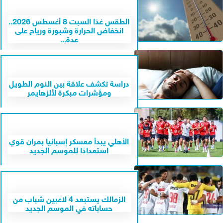
الطقس غدًا السبت 8 أغسطس 2026..
انخفاض الحرارة وشبورة ورياح على
عدة...
دراسة تكشف علاقة بين النوم الطويل
ومؤشرات مبكرة لألزهايمر
الأهلي يبدأ معسكر إسبانيا بمران قوي
استعدادًا للموسم الجديد
الزمالك يستبعد 4 لاعبين شباب من
حساباته في الموسم الجديد