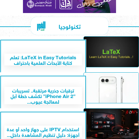
تكنولوجيا
LaTeX in Easy Tutorials: تعلم
كتابة الأبحاث العلمية باحتراف
ترقيات جذرية مرتقبة.. تسريبات
”iPhone Air 2” تكشف خطة آبل
لمعالجة عيوب...
استخدام IPTV على جهاز واحد أو عدة
أجهزة: دليل تنظيم المشاهدة داخل...