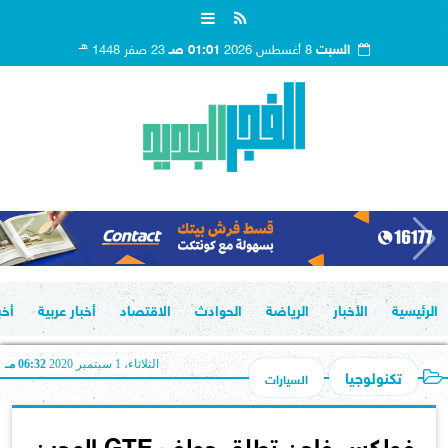
هـ
السبت
8 أغسطس 2026
01:01 صـ
23 صفر 1448
الرئيسية
الأخبار
الرياضة
الحوادث
الاقتصاد
أخبار عربية
أخب
الثلاثاء، 1 سبتمبر 2020
06:32 مـ
تكنولوجيا
السيارات
فولكس فاجن تطلق جولف GTE الهجين