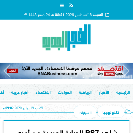
هـ
السبت
8 أغسطس 2026
02:31 مـ
24 صفر 1448
الرئيسية
الأخبار
الرياضة
الحوادث
الاقتصاد
أخبار عربية
أخب
الأحد، 19 يوليو 2020
09:02 مـ
تكنولوجيا
السيارات
شاهد RS7 الجبارة الجديدة من أودي