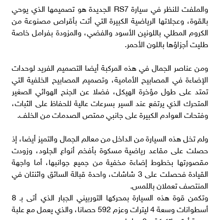
والملفت للنظر في سيارة RS7 الجديدة هو تصميمها الذي يوحي
بالقوة، وعجلاتها الرياضية الكبيرة التي أتت بأقراص مصنوعة من
الكروم المطلي باللونين الأسود والفضي، والمزودة بفرامل خاصة
طليت أجزاؤها باللون الأحمر.
ومن عناصر الجمال في هذه المركبة أيضا التصميم الفريد لوحدات
الإضاءة في المصابيح الأمامية، وتصميم المصابيح الخلفية التي
تمتد على طول مؤخرة الهيكل، فضلا عن الجنح الهوائي الصغير
المتحرك الذي يرتفع عند السير بسرعات عالية للحفاظ على الثبات،
وفتحات العوادم الكبيرة على جانبي ممتص الصدمات من الخلف.
ولم تخل هذه السيارة من الداخل من معالم الجمال والتميز أيضا، إذ
حصلت على مقاعد رياضية مسكوة بأفخم أنواع الجلود، وزودت
مقصورتها بخطوط إضاءة مخفية من جميع جوانبها، أما واجهة
القيادة فحصلت على 3 شاشات، واحدة قبالة السائق واثنتان في
المنتصف تعملان باللمس.
وتكمن قوة هذه السيارة بمحركها التوربيني الجبار الذي أتى بـ 8
أسطوانات وسعة 4 ليترات وعزم 592 حصانا، والذي يعمل مع علبة