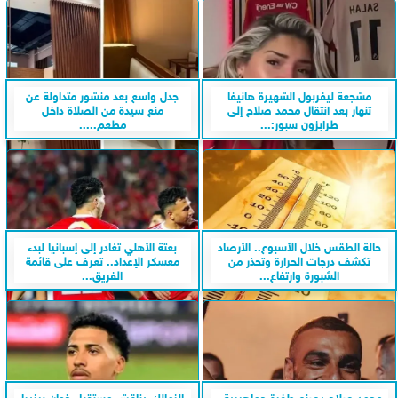
مشجعة ليفربول الشهيرة هانيفا
جدل واسع بعد منشور متداولة عن
تنهار بعد انتقال محمد صلاح إلى
منع سيدة من الصلاة داخل
طرابزون سبور:...
مطعم.....
حالة الطقس خلال الأسبوع.. الأرصاد
بعثة الأهلي تغادر إلى إسبانيا لبدء
تكشف درجات الحرارة وتحذر من
معسكر الإعداد.. تعرف على قائمة
الشبورة وارتفاع...
الفريق...
محمد صلاح يصنع طفرة جماهيرية..
الزمالك يناقش مستقبل خوان بيزيرا