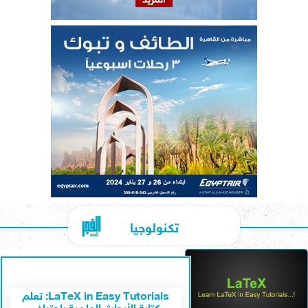
تكنولوجيا
LaTeX in Easy Tutorials: تعلم
كتابة الأبحاث العلمية باحتراف