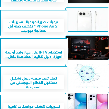
ترقيات جذرية مرتقبة.. تسريبات
”iPhone Air 2” تكشف خطة آبل
لمعالجة عيوب...
استخدام IPTV على جهاز واحد أو عدة
أجهزة: دليل تنظيم المشاهدة داخل...
كيف تعيد منصة وصل تشكيل
مستقبل القطاع اللوجستي في
السعودية
تسريبات تكشف مواصفات كاميرا