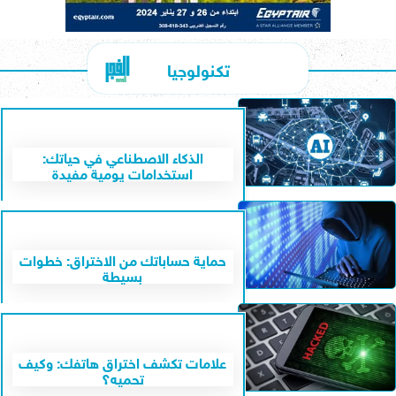
تكنولوجيا
الذكاء الاصطناعي في حياتك:
استخدامات يومية مفيدة
حماية حساباتك من الاختراق: خطوات
بسيطة
علامات تكشف اختراق هاتفك: وكيف
تحميه؟