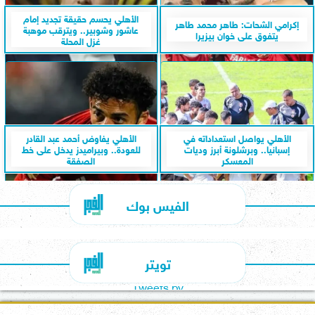
الأهلي يحسم حقيقة تجديد إمام
إكرامي الشحات: طاهر محمد طاهر
عاشور وشوبير.. ويترقب موهبة
يتفوق على خوان بيزيرا
غزل المحلة
الأهلي يواصل استعداداته في
الأهلي يفاوض أحمد عبد القادر
إسبانيا.. وبرشلونة أبرز وديات
للعودة.. وبيراميدز يدخل على خط
المعسكر
الصفقة
الفيس بوك
تويتر
Tweets by