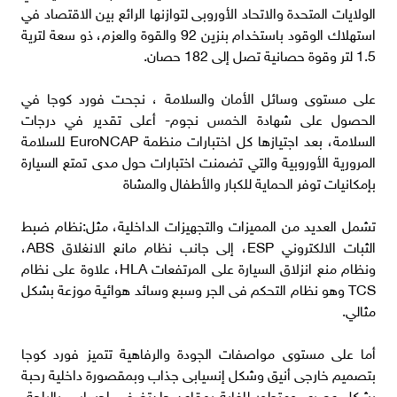
الولايات المتحدة والاتحاد الأوروبى لتوازنها الرائع بين الاقتصاد في
استهلاك الوقود باستخدام بنزين 92 والقوة والعزم، ذو سعة لترية
1.5 لتر وقوة حصانية تصل إلى 182 حصان.
على مستوى وسائل الأمان والسلامة ، نجحت فورد كوجا في
الحصول على شهادة الخمس نجوم- أعلى تقدير في درجات
السلامة، بعد اجتيازها كل اختبارات منظمة EuroNCAP للسلامة
المرورية الأوروبية والتي تضمنت اختبارات حول مدى تمتع السيارة
بإمكانيات توفر الحماية للكبار والأطفال والمشاة
تشمل العديد من المميزات والتجهيزات الداخلية، مثل:نظام ضبط
الثبات الالكتروني ESP، إلى جانب نظام مانع الانغلاق ABS،
ونظام منع انزلاق السيارة على المرتفعات HLA، علاوة على نظام
TCS وهو نظام التحكم فى الجر وسبع وسائد هوائية موزعة بشكل
مثالي.
أما على مستوى مواصفات الجودة والرفاهية تتميز فورد كوجا
بتصميم خارجى أنيق وشكل إنسيابى جذاب وبمقصورة داخلية رحبة
بشكل عصرى ومتطور للغاية بمقاعد جلدتضفى إحساس بالراحة،