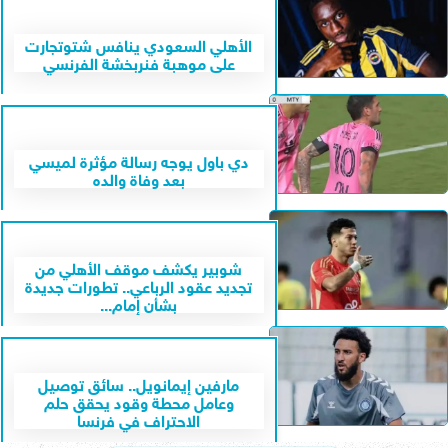
الأهلي السعودي ينافس شتوتجارت
على موهبة فنربخشة الفرنسي
دي باول يوجه رسالة مؤثرة لميسي
بعد وفاة والده
شوبير يكشف موقف الأهلي من
تجديد عقود الرباعي.. تطورات جديدة
بشأن إمام...
مارفين إيمانويل.. سائق توصيل
وعامل محطة وقود يحقق حلم
الاحتراف في فرنسا