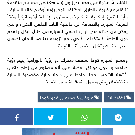
التقليدية. علاوة على مصابيح زنون (Xenon) هى مصابيح متقدمة
تتأقلم مع ظروف الطرق المختلفة لتوفر رؤية أوضح لقائد السيارة،.
وأيضا تتميز بإمكانية التحكم في مستوى الإضاءة أوتوماتيكياً وفقاً
لسرعة السيارة. بالاضافة الى خاصية الباب الخلفي الذكى، والذي
يمكن من خلاله فتح الباب الخلفي للسيارة من خلال الركل بالقدم
دون الحاجة لاستخدام الأيدي، مع تزويده بعناصر الأمان لضمان
عدم انفتاحه بشكل عرضي أثناء القيادة.
وتتمتع السيارة كوجا بسقف متحرك ذو رؤية بانورامية يتيح رؤية
صافية و بدون عوائق، فضلاً على أنه مصنوع من زجاج عاكس
لأشعة الشمس مما يحافظ علي درجة حرارة مقصورة السيارة
منخفضة ويمنع وصول أشعة الشمس الضارة.
تخفيضات
عروض خاصة على فورد كوجا