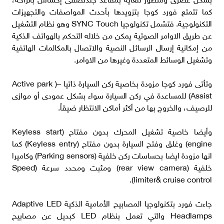
كما تتمتع فورد كوجا بتزويدها بأحدث المواصفات والتجهيزات
التكنولوجية. فتشمل تكنولوجيا SYNC Touch وهو نظام التشغيل
عن طريق الاوامر الصوتية يمكن من خلاله التحكم بالهواتف الذكية
من إمكانية إرسال الرسائل النصية والاتصال بالمكالمات الهاتفية
وتشغيل الوسائط المتعددة وغيرها من الاوامر.
وتأتى فورد كوجا مزودة بخاصية ركن السيارة ذاتيا –( Active park
Assist) للمساعدة في ركن السيارة سواء بشكل عمودى أو موازى
للرصيف، والخروج بها من أكثر أماكن الانتظار ضيقاً.
وأيضا خاصية تشغيل المحرك بدون مفتاح (Keyless start
engine) وغلق وفتح السيارة بدون مفتاح (Keyless entry) كما
انها مزودة ايضا بحساسات ركن خلفية (Parking sensors) وكاميرا
خلفية (rear view camera) ومثبت ومحدد سرعة (Speed
limiter& cruise control).
جاءت فورد بتكنولوجيا المصابيح الأمامية الذكية Adaptive LED
Headlamps والتي تعمل بنظام LED كبديل عن مصابيح