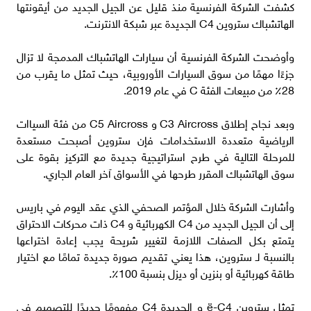
كشفت الشركة الفرنسية منذ قليل عن الجيل الجديد من أيقونتها
الهاتشباك ستروين C4 الجديدة عبر شبكة الانترنت.
وأوضحت الشركة الفرنسية أن سيارات الهاتشباك المدمجة لا تزال
جزءًا مهمًا من سوق السيارات الأوروبية، حيث تمثل ما يقرب من
28٪ من مبيعات الفئة C في عام 2019.
وبعد نجاح إطلاق C3 Aircross و C5 Aircross من فئة السياات
الرياضية متعددة الاستخدامات فإن ستروين أصبحت مستعدة
للمرحلة التالية في طرح استراتيجية جديدة مع التركيز بقوة على
سوق الهاتشباك المقرر طرحها في الأسواق آخر العام الجاري.
وأشارت الشركة خلال المؤتمر الصحفي الذي عقد اليوم في باريس
إلى أن الجيل الجديد من C4 الكهربائية و C4 ذات محركات الاحتراق
يتمتع بكل الصفات اللازمة لتغيير شريحة يجب إعادة اختراعها
بالنسبة لـ ستروين، هذا يعني تقديم صورة جديدة تمامًا مع اختيار
طاقة كهربائية أو بنزين أو ديزل بنسبة 100٪.
تمثل ستروين ë-C4 و الجديدة C4 مفهومًا جديدًا للتصميم في