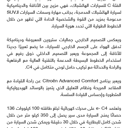
الفئة C للسيارات الهاتشباك، فهي مزيج بين الأناقة والديناميكية
لسيارة الهاتشباك المدمجة، بجانب مهارة وسمات السيارات الـSUV
مدعومة بمزيد من القوة والشخصية الحادة التي تظهر من خلال
الخطوط الطولية التي تحدد هوية السيارة.
ويعكس التصميم الخارجي جماليات ستروين المعروفة وديناميكة
تدفق الهواء على الجسم الخارجي للسيارة، ما يضع تعبيرًا جديدًا
للأناقة إلى المجموعة ويعبر التصميم الداخلي ذوق رفيع في
استخدام الخطوط البسيطة المدعمة بالتقنية العالية مع الرفاهية
والراحة والحداثة مع تركيب حامل لوحي متكامل في C4.
ويعبر برنامج Citroën Advanced Comfort عن راحة القيادة مع
المقاعد المريحة ونظام التعليق الذي يتميز بالوسائد الهيدروليكية
المتطورة وإحساس القيادة السلسة.
وتعتمد e- C4 على محرك كهربائية تبلغ طاقته 100 كيلووات 136
حصانًا يمنح السيارة مدى سير يصل إلى 350 كيلو متر من خلال
شحن كامل للبطارية في خلال 30 دقيقة ويمكن شحن السيارة من
خلال DC في خلال 10 دقائق لمنح مدى سير 100 كيلومتر، كما