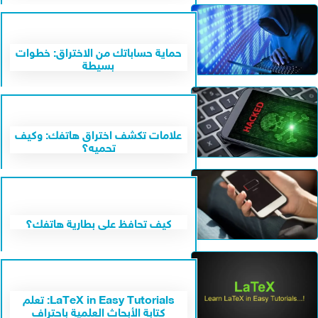
حماية حساباتك من الاختراق: خطوات
بسيطة
علامات تكشف اختراق هاتفك: وكيف
تحميه؟
كيف تحافظ على بطارية هاتفك؟
LaTeX in Easy Tutorials: تعلم
كتابة الأبحاث العلمية باحتراف