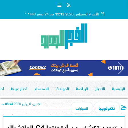
هـ
الأحد
9 أغسطس 2026
12:12 صـ
24 صفر 1448
الرئيسية
الأخبار
الرياضة
الحوادث
الاقتصاد
أخبار عربية
أخب
الإثنين، 6 يوليو 2020
08:44 مـ
تكنولوجيا
السيارات
ستروين تكشف عن أيقونتها C4 الهاتشباك