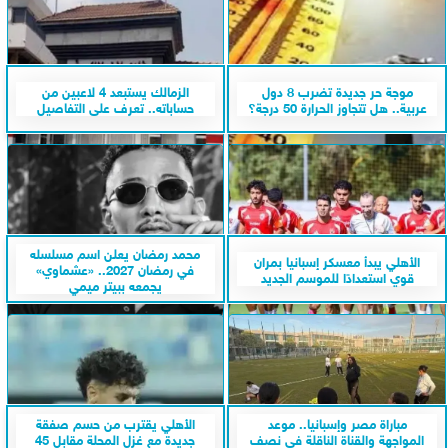
موجة حر جديدة تضرب 8 دول
الزمالك يستبعد 4 لاعبين من
عربية.. هل تتجاوز الحرارة 50 درجة؟
حساباته.. تعرف على التفاصيل
محمد رمضان يعلن اسم مسلسله
الأهلي يبدأ معسكر إسبانيا بمران
في رمضان 2027.. «عشماوي»
قوي استعدادًا للموسم الجديد
يجمعه ببيتر ميمي
مباراة مصر وإسبانيا.. موعد
الأهلي يقترب من حسم صفقة
المواجهة والقناة الناقلة في نصف
جديدة مع غزل المحلة مقابل 45