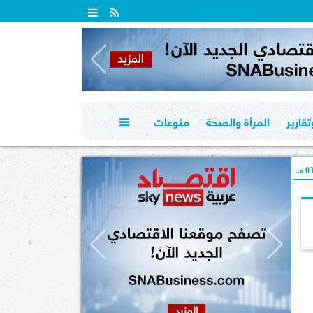
قارير
المرأة والصحة
منوعات

 مـ