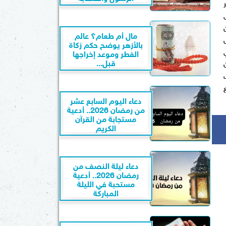
مال أم طعام؟ عالم
بالأزهر يوضح حكم زكاة
ي
الفطر وموعد إخراجها
قبل...
دعاء اليوم السابع عشر
من رمضان 2026.. أدعية
مستجابة من القرآن
الكريم
دعاء ليلة النصف من
رمضان 2026.. أدعية
مستحبة في الليلة
المباركة