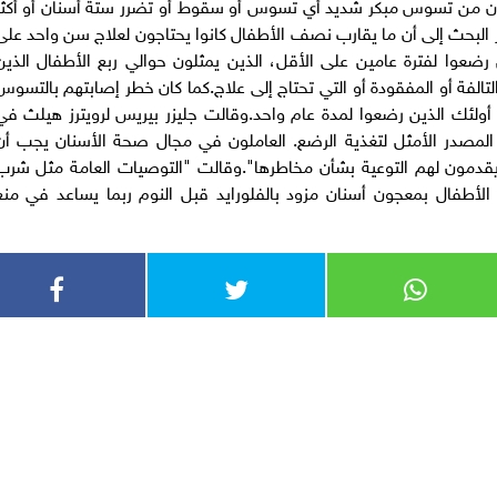
نون من تسوس مبكر شديد أي تسوس أو سقوط أو تضرر ستة أسنان أو أكثر
البحث إلى أن ما يقارب نصف الأطفال كانوا يحتاجون لعلاج سن واحد على
ضعوا لفترة عامين على الأقل، الذين يمثلون حوالي ربع الأطفال الذين
لتالفة أو المفقودة أو التي تحتاج إلى علاج.كما كان خطر إصابتهم بالتسوس
أكثر بنسبة 2.4 في المئة من أولئك الذين رضعوا لمدة عام واحد.وقالت جليزر بيريس لرويترز هيلث ف
 المصدر الأمثل لتغذية الرضع. العاملون في مجال صحة الأسنان يجب أن
قدمون لهم التوعية بشأن مخاطرها".وقالت "التوصيات العامة مثل شرب
ن الأطفال بمعجون أسنان مزود بالفلورايد قبل النوم ربما يساعد في منع