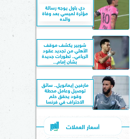
دي باول يوجه رسالة
مؤثرة لميسي بعد وفاة
والده
شوبير يكشف موقف
الأهلي من تجديد عقود
الرباعي.. تطورات جديدة
بشأن إمام...
مارفين إيمانويل.. سائق
توصيل وعامل محطة
وقود يحقق حلم
الاحتراف في فرنسا
أسعار العملات