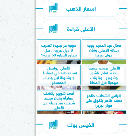
أسعار الذهب
الأعلى قراءة
جمال عبد الحميد يوجه
موجة حر جديدة تضرب
رسالة للأهلي بشأن
8 دول عربية.. هل
خوان بيزيرا
تتجاوز الحرارة 50 درجة؟
الأهلي يحسم حقيقة
الأهلي يواصل
تجديد إمام عاشور
استعداداته في إسبانيا..
وشوبير.. ويترقب
وبرشلونة أبرز وديات
موهبة غزل المحلة
المعسكر
أحمد شوبير يكشف
إكرامي الشحات: طاهر
مفاجأة بشأن محمد
محمد طاهر يتفوق على
شريف بعد رحيله عن
خوان بيزيرا
الأهلي
الفيس بوك