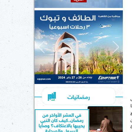
رمضانيات
ع
في العشر الأواخر من
رمضان..كيف كان النبي
يحييها بالاعتكاف؟ وصايا
 في المئة
الرسول والصحابة