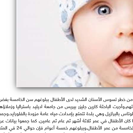
يد من خطر تسوس الأسنان الشديد لدى الأطفال ببلوغهم سن الخامسة بغض
م.وأجرت الباحثة كارين جليزر بيريس من جامعة اديليد باستراليا وزملاؤها
 طفلا ولدوا عام 2004 في بلدة بلوتاس بالبرازيل وهي بلدة تتمتع بإمدادت مياه عامة مزودة بالفلورايد.وجم
 كان الأطفال في عمر ثلاثة أشهر ثم عام ثم عامين. كما جمعوا بيانات عن
معدلات استهلاك السكريات في الثانية والرابعة والخامسة من عمر الأطفال.وببلوغهم خمسة أعوام فإن حوالي 24