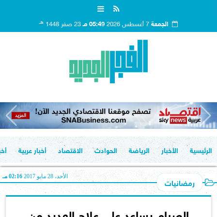
هـ
الجمعة
7 أغسطس 2026
05:49 مـ
23 صفر 1448
الرئيسية
الأخبار
الرياضة
الحوادث
الاقتصاد
أخبار عربية
أخب
الأحد، 28 مايو 2017
02:16 مـ
رمضانيات
الصيام يساعد على علاج العديد من