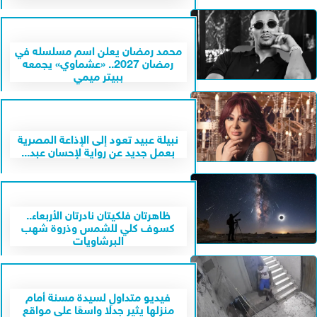
محمد رمضان يعلن اسم مسلسله في
رمضان 2027.. «عشماوي» يجمعه
ببيتر ميمي
نبيلة عبيد تعود إلى الإذاعة المصرية
بعمل جديد عن رواية لإحسان عبد...
ظاهرتان فلكيتان نادرتان الأربعاء..
كسوف كلي للشمس وذروة شهب
البرشاويات
فيديو متداول لسيدة مسنة أمام
منزلها يثير جدلًا واسعًا على مواقع