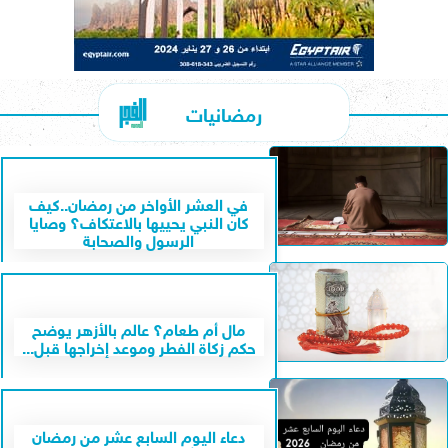
رمضانيات
في العشر الأواخر من رمضان..كيف
كان النبي يحييها بالاعتكاف؟ وصايا
الرسول والصحابة
مال أم طعام؟ عالم بالأزهر يوضح
حكم زكاة الفطر وموعد إخراجها قبل...
دعاء اليوم السابع عشر من رمضان