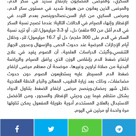
السكري، والمرضى المصابون بارتفاع شديد في سكر الدم،
والمرضى الذين يعانون من هبوط شديد في مستوى سكر الدم،
ومرضى السكري من كبار السن.نصائحوينصح بعدم التردد في
الإفطار وإنهاء الصيام في الحالات التالية: عندما تصبح نسبة السكر
في الدم أقل من 60 ملغم/ دل، أو 3.3 ميليمول/ لتر، أو تزيد نسبة
السكر في الدم على 300 ملجم/ دل أو 16.7 ميليمول/ لتر، وخلال
أيام الإجازات المرضية عند حدوث الحمى والإسهال وعدوى الجهاز
التنفسي.وأثبتت الدراسات العلمية، أن الصوم يفيد في علاج
ارتفاع ضغط الدم بإنقاص الوزن الذي يرافق الصيام والرياضة
البدنية من صلاة تراويح وغيرها، موضحة أن معظم مرضى ارتفاع
ضغط الدم المسيطر عليه يستطيعون الصوم دون حدوث
مضاعفات، وذلك بعد زيارة الطبيب المعالج واتباع الخطة العلاجية
خلال شهر رمضان.وينصح مرضى ارتفاع الضغط بتناول الدواء
بشكل منتظم فيما بين وجبتي الإفطار والسحور، ومن الأفضل
الاستبدال بالعلاج المستخدم أدوية طويلة المفعول يمكن تناولها
مرة واحدة أو مرتين في اليوم.