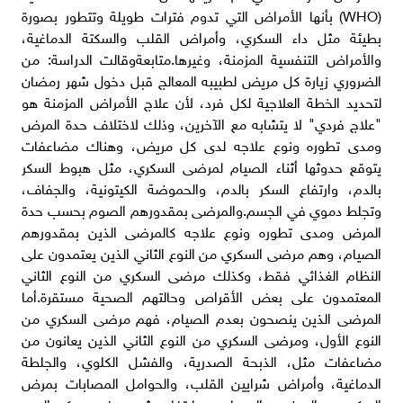
(WHO) بأنها الأمراض التي تدوم فترات طويلة وتتطور بصورة
بطيئة مثل داء السكري، وأمراض القلب والسكتة الدماغية،
والأمراض التنفسية المزمنة، وغيرها.متابعةوقالت الدراسة: من
الضروري زيارة كل مريض لطبيبه المعالج قبل دخول شهر رمضان
لتحديد الخطة العلاجية لكل فرد، لأن علاج الأمراض المزمنة هو
"علاج فردي" لا يتشابه مع الآخرين، وذلك لاختلاف حدة المرض
ومدى تطوره ونوع علاجه لدى كل مريض، وهناك مضاعفات
يتوقع حدوثها أثناء الصيام لمرضى السكري، مثل هبوط السكر
بالدم، وارتفاع السكر بالدم، والحموضة الكيتونية، والجفاف،
وتجلط دموي في الجسم.والمرضى بمقدورهم الصوم بحسب حدة
المرض ومدى تطوره ونوع علاجه كالمرضى الذين بمقدورهم
الصيام، وهم مرضى السكري من النوع الثاني الذين يعتمدون على
النظام الغذائي فقط، وكذلك مرضى السكري من النوع الثاني
المعتمدون على بعض الأقراص وحالتهم الصحية مستقرة.أما
المرضى الذين ينصحون بعدم الصيام، فهم مرضى السكري من
النوع الأول، ومرضى السكري من النوع الثاني الذين يعانون من
مضاعفات مثل، الذبحة الصدرية، والفشل الكلوي، والجلطة
الدماغية، وأمراض شرايين القلب، والحوامل المصابات بمرض